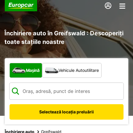
Închiriere auto în Greifswald : Descoperiți
toate stațiile noastre
Ce tip de vehicul?
Mașină
Vehicule Autoutilitare
Selectează locația preluării
Închiriere auto
Greifswald