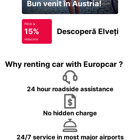
Bun venit în Austria!
Până la
15%
Descoperă Elveția
reducere
Why renting car with Europcar ?
24 hour roadside assistance
No hidden charge
24/7 service in most major airports