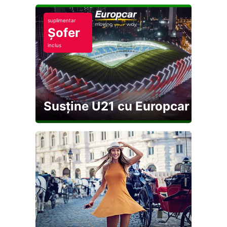
suplimentar
Șofer
inclus
Susține U21 cu Europcar