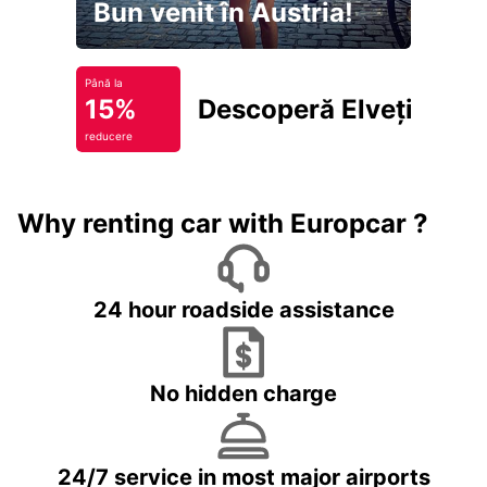
Bun venit în Austria!
Până la
15%
Descoperă Elveția
reducere
Why renting car with Europcar ?
24 hour roadside assistance
No hidden charge
24/7 service in most major airports