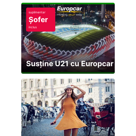
suplimentar
Șofer
inclus
Susține U21 cu Europcar