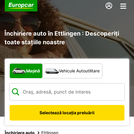
Închiriere auto în Ettlingen : Descoperiți
toate stațiile noastre
Ce tip de vehicul?
Mașină
Vehicule Autoutilitare
Selectează locația preluării
Închiriere auto
Ettlingen