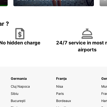
În
Descoperiți natura și cultura
no
ar ?
No hidden charge
24/7 service in most 
airports
Germania
Franța
Ge
Cluj Napoca
Nisa
Mu
Sibiu
Paris
Fra
București
Bordeaux
Ha