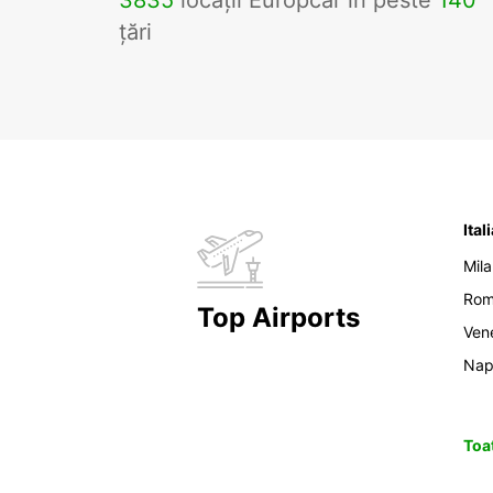
3835
locații Europcar în peste
140
țări
Ital
Mil
Ro
Top Airports
Ven
Nap
Toat