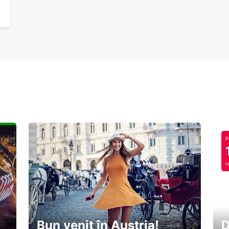
P
r
Bun venit în Austria!
D