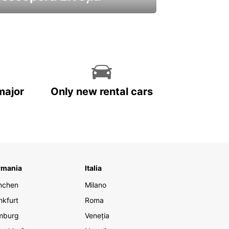
 cele mai atractive mașini ale
astre
major
Only new rental cars
rmania
Italia
nchen
Milano
nkfurt
Roma
mburg
Veneția