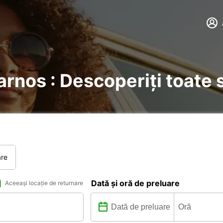
Tarnos : Descoperiți toate 
are
Dată și oră de preluare
Aceeași locație de returnare