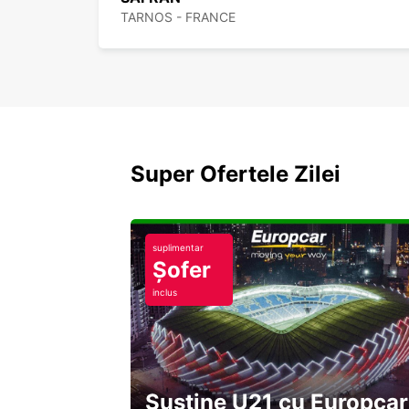
TARNOS - FRANCE
Super Ofertele Zilei
suplimentar
Șofer
inclus
Susține U21 cu Europcar