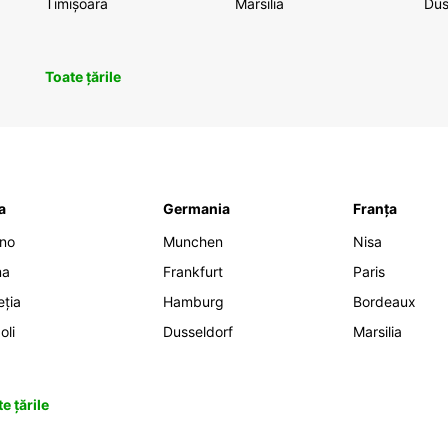
Timișoara
Marsilia
Dus
Toate țările
ia
Germania
Franța
ano
Munchen
Nisa
ma
Frankfurt
Paris
eția
Hamburg
Bordeaux
oli
Dusseldorf
Marsilia
e țările