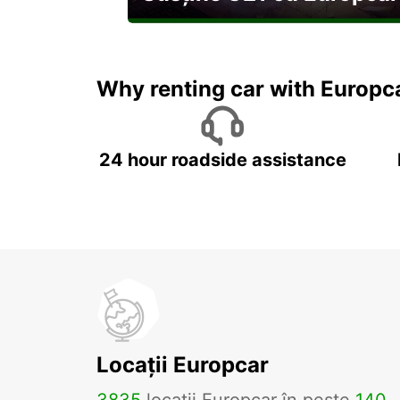
Explorați Georgia pe durata U21
Why renting car with Europc
24 hour roadside assistance
Locații Europcar