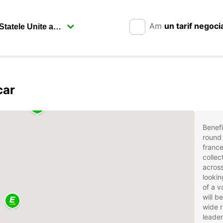
Am
un tarif negoci
car
Benefi
round 
france
collec
across
lookin
of a v
will b
wide r
leader