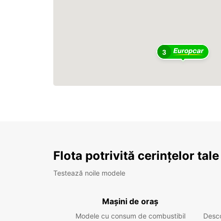
3
Flota potrivită cerințelor tale
Testează noile modele
Mașini de oraș
Modele cu consum de combustibil
Desc