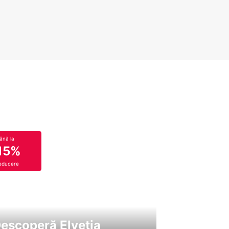
ână la
15%
educere
escoperă Elveția