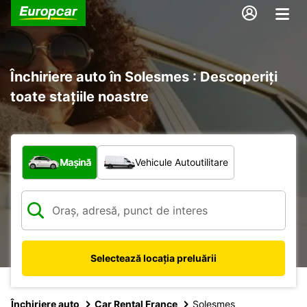
Închiriere auto în Solesmes : Descoperiți
toate stațiile noastre
Ce tip de vehicul?
Mașină
Vehicule Autoutilitare
Selectează locația preluării
Închiriere auto
Car Rental France
Solesmes