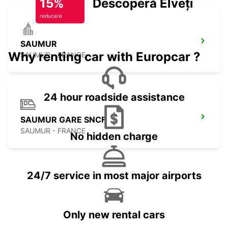
15%
Descoperă Elveția
reducere
SAUMUR
Why renting car with Europcar ?
SAUMUR - FRANCE
24 hour roadside assistance
SAUMUR GARE SNCF
SAUMUR - FRANCE
No hidden charge
24/7 service in most major airports
Only new rental cars