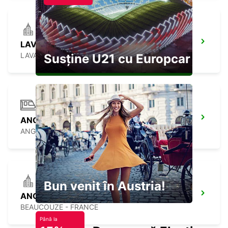
LAVAL WEST
LAVAL - FRANCE
Susține U21 cu Europcar
ANGERS SAINT LAUD GARE
ANGERS - FRANCE
Bun venit în Austria!
ANGERS BEAUCOUZE
BEAUCOUZE - FRANCE
Până la