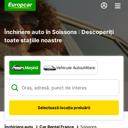
Închiriere auto în Soissons : Descoperiți
toate stațiile noastre
Ce tip de vehicul?
Mașină
Vehicule Autoutilitare
Selectează locația preluării
Închiriere auto
Car Rental France
Soissons