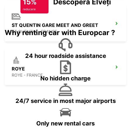
15%
Descoperă Elveția
reducere
ST QUENTIN GARE MEET AND GREET
Why renting car with Europcar ?
ST QUENTIN - FRANCE
24 hour roadside assistance
ROYE
ROYE - FRANCE
No hidden charge
24/7 service in most major airports
Only new rental cars