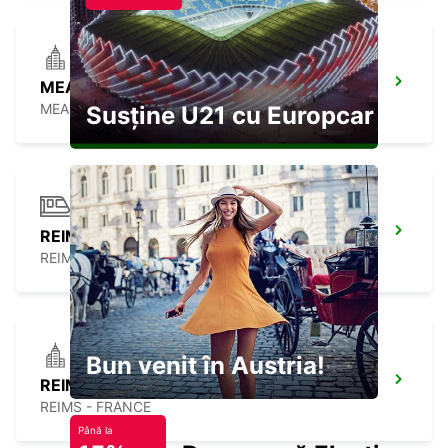
MEAUX -IKC-
MEAUX - FRANCE
Susține U21 cu Europcar
REIMS GARE MEET AND GREET
REIMS - FRANCE
Bun venit în Austria!
REIMS
REIMS - FRANCE
Până la