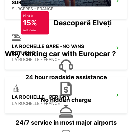
SURGERES
SURGERES - FRANCE
Până la
15%
Descoperă Elveția
reducere
LA ROCHELLE GARE -NO VANS
Why renting car with Europcar ?
RETURNS-
LA ROCHELLE - FRANCE
24 hour roadside assistance
LA ROCHELLE - PERIGNY
No hidden charge
LA ROCHELLE - FRANCE
24/7 service in most major airports