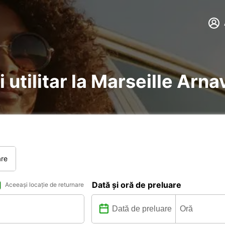
i utilitar la Marseille Arn
are
Dată și oră de preluare
Aceeași locație de returnare