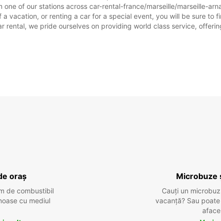
 one of our stations across car-rental-france/marseille/marseille-arna
 a vacation, or renting a car for a special event, you will be sure to 
rental, we pride ourselves on providing world class service, offering 
de oraș
Microbuze 
m de combustibil
Cauți un microbuz
tenoase cu mediul
vacanță? Sau poate o
aface