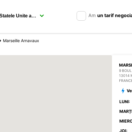
Am
un tarif negoci
Marseille Arnavaux
MARSE
9 BOUL
13014 
FRANC
Ve
LUNI:
MARȚI
MIERC
JOI: