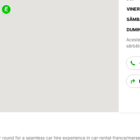
VINERI
SÂMB
DUMIN
Aceste
sărbăto
ar round for a seamless car hire experience in car-rental-france/mars