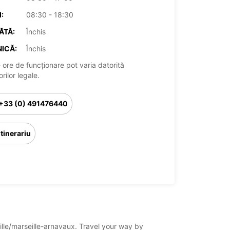
:
08:30 - 18:30
ĂTĂ:
Închis
ICĂ:
Închis
 ore de funcționare pot varia datorită
rilor legale.
+33 (0) 491476440
Itinerariu
eille/marseille-arnavaux. Travel your way by