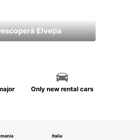
escoperă Elveția
 cele mai atractive mașini ale
astre
major
Only new rental cars
rmania
Italia