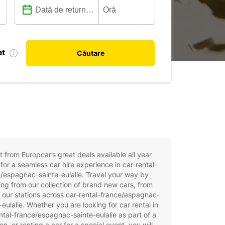
at
Căutare
t from Europcar’s great deals available all year
for a seamless car hire experience in car-rental-
/espagnac-sainte-eulalie. Travel your way by
ng from our collection of brand new cars, from
 our stations across car-rental-france/espagnac-
-eulalie. Whether you are looking for car rental in
ntal-france/espagnac-sainte-eulalie as part of a
on, or renting a car for a special event, you will