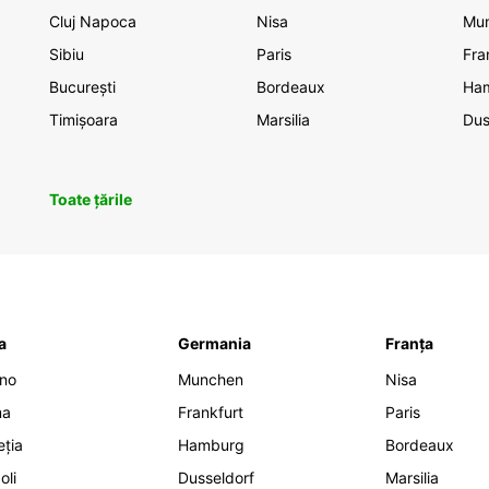
Cluj Napoca
Nisa
Mu
Sibiu
Paris
Fra
București
Bordeaux
Ha
Timișoara
Marsilia
Dus
Toate țările
ia
Germania
Franța
ano
Munchen
Nisa
ma
Frankfurt
Paris
eția
Hamburg
Bordeaux
oli
Dusseldorf
Marsilia