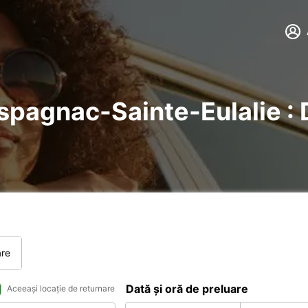
Espagnac-Sainte-Eulalie : 
are
Dată și oră de preluare
Aceeași locație de returnare