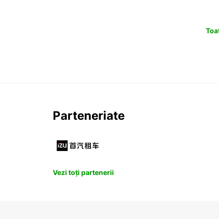
Toat
Parteneriate
Vezi toți partenerii