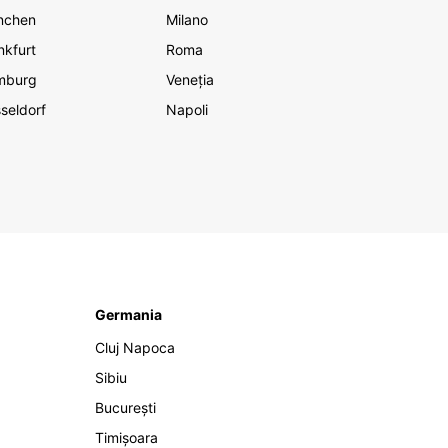
nchen
Milano
nkfurt
Roma
mburg
Veneția
seldorf
Napoli
Germania
Cluj Napoca
Sibiu
București
Timișoara