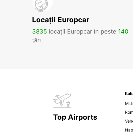
Locații Europcar
3835
locații Europcar în peste
140
țări
Ital
Mil
Ro
Top Airports
Ven
Nap