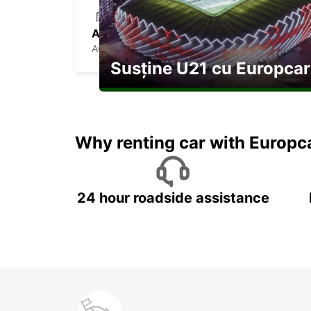
AGEN CITY
AGEN - FRANCE
Susține U21 cu Europcar
Explorați Georgia pe durata U21
Why renting car with Europc
24 hour roadside assistance