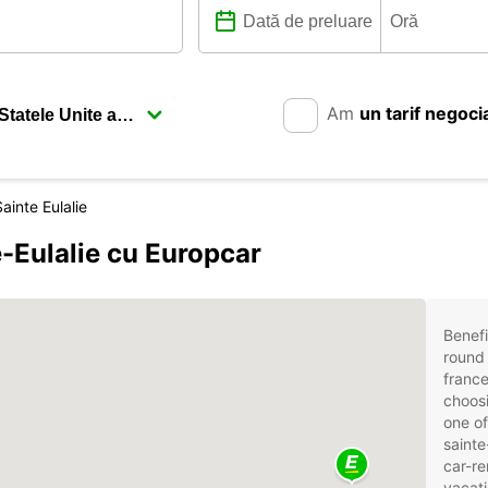
Am
un tarif negoci
inte Eulalie
-Eulalie cu Europcar
Benefi
round 
france
choosi
one of
sainte
car-re
vacati