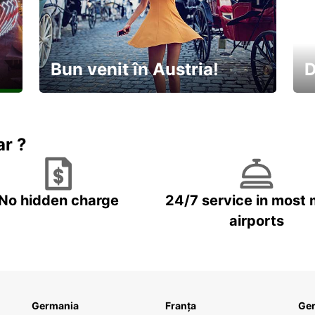
Bun venit în Austria!
D
În
Descoperiți natura și cultura
no
ar ?
No hidden charge
24/7 service in most 
airports
Germania
Franța
Ge