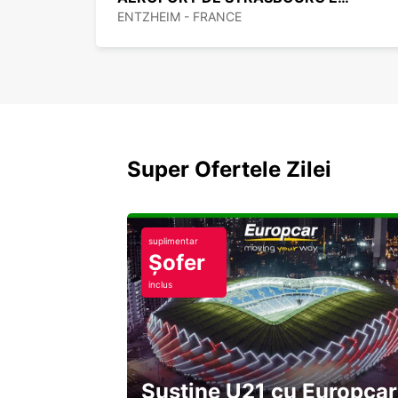
ENTZHEIM - FRANCE
Super Ofertele Zilei
suplimentar
Șofer
inclus
Susține U21 cu Europcar