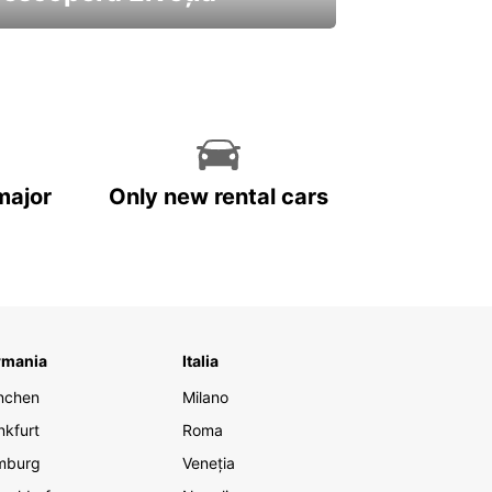
 cele mai atractive mașini ale
astre
major
Only new rental cars
rmania
Italia
nchen
Milano
nkfurt
Roma
mburg
Veneția