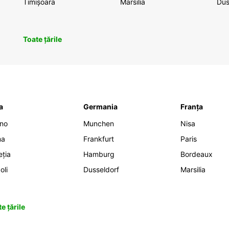
Timișoara
Marsilia
Dus
Toate țările
ia
Germania
Franța
ano
Munchen
Nisa
ma
Frankfurt
Paris
eția
Hamburg
Bordeaux
oli
Dusseldorf
Marsilia
e țările