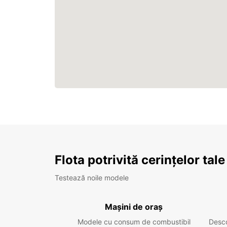
Flota potrivită cerințelor tale
Testează noile modele
Mașini de oraș
Modele cu consum de combustibil
Desc