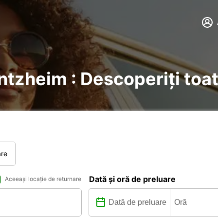
Entzheim : Descoperiți toat
are
Dată și oră de preluare
Aceeași locație de returnare