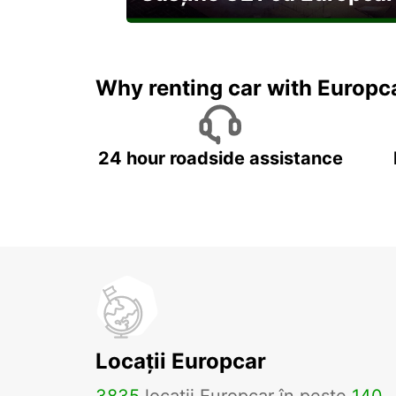
Explorați Georgia pe durata U21
Why renting car with Europc
24 hour roadside assistance
Locații Europcar