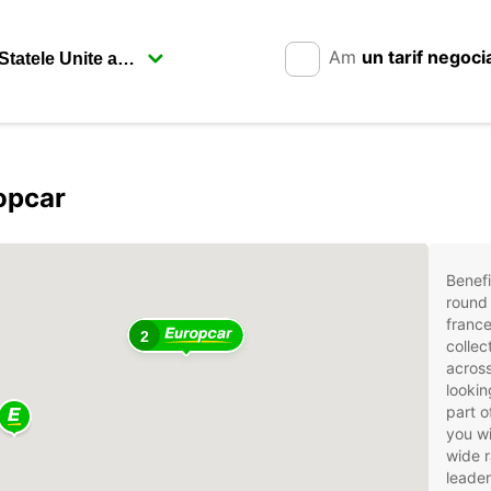
Am
un tarif negoci
opcar
Benefi
round 
france
2
collec
across
lookin
part o
you wi
wide r
leader