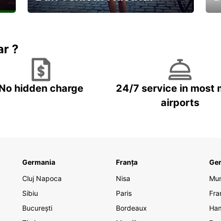
În
Descoperiți natura și cultura
no
ar ?
No hidden charge
24/7 service in most 
airports
Germania
Franța
Ge
Cluj Napoca
Nisa
Mu
Sibiu
Paris
Fra
București
Bordeaux
Ha