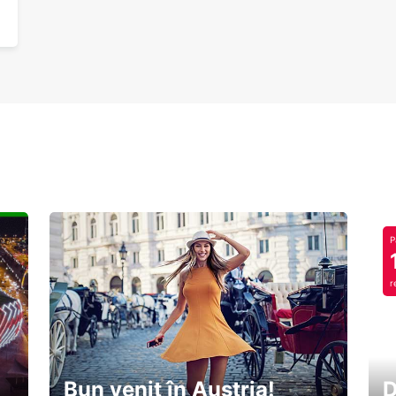
P
r
Bun venit în Austria!
D