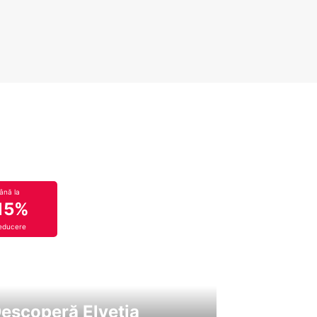
ână la
15%
educere
escoperă Elveția