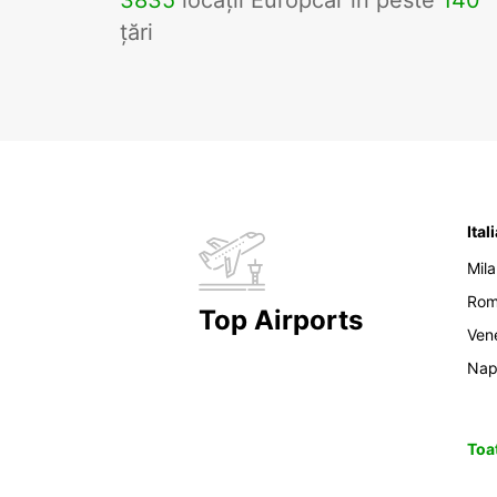
3835
locații Europcar în peste
140
țări
Ital
Mil
Ro
Top Airports
Ven
Nap
Toat