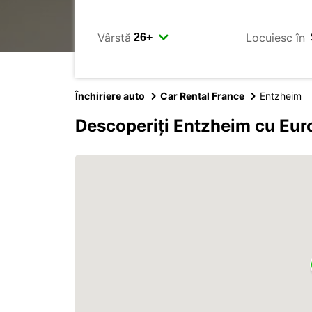
Vârstă
Locuiesc în
Închiriere auto
Car Rental France
Entzheim
Descoperiți Entzheim cu Eur