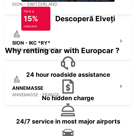
SION - SWITZERLAND
Până la
15%
Descoperă Elveția
reducere
SION - IKC *RY*
Why renting car with Europcar ?
SION - SWITZERLAND
24 hour roadside assistance
ANNEMASSE
ANNEMASSE - FRANCE
No hidden charge
24/7 service in most major airports