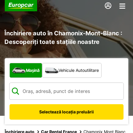
Închiriere auto în Chamonix-Mont-Blanc :
Descoperiți toate stațiile noastre
Ce tip de vehicul?
Mașină
Vehicule Autoutilitare
Selectează locația preluării
Închiriere auto
Car Rental France
Chamonix Mont Blanc