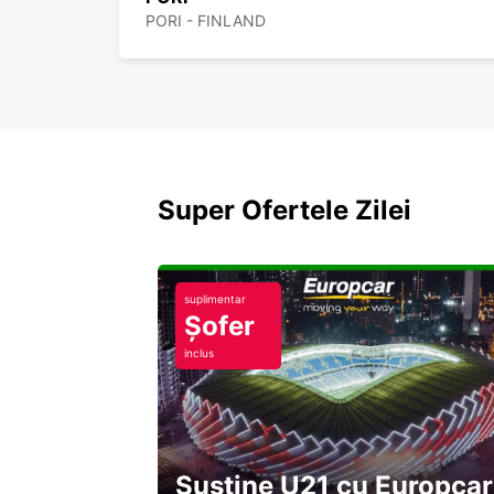
PORI - FINLAND
Super Ofertele Zilei
suplimentar
Șofer
inclus
Susține U21 cu Europcar