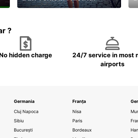
În
Descoperiți natura și cultura
no
ar ?
No hidden charge
24/7 service in most 
airports
Germania
Franța
Ge
Cluj Napoca
Nisa
Mu
Sibiu
Paris
Fra
București
Bordeaux
Ha