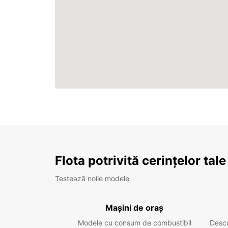
Flota potrivită cerințelor tale
Testează noile modele
Mașini de oraș
Modele cu consum de combustibil
Desc