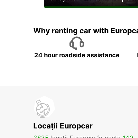
Explorați Georgia pe durata U21
Why renting car with Europc
24 hour roadside assistance
Locații Europcar