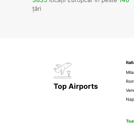
3835
locații Europcar în peste
140
țări
Ital
Mil
Ro
Top Airports
Ven
Nap
Toat