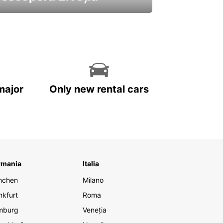
 cele mai atractive mașini ale
astre
major
Only new rental cars
rmania
Italia
nchen
Milano
nkfurt
Roma
mburg
Veneția