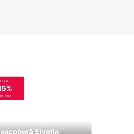
ână la
15%
educere
escoperă Elveția