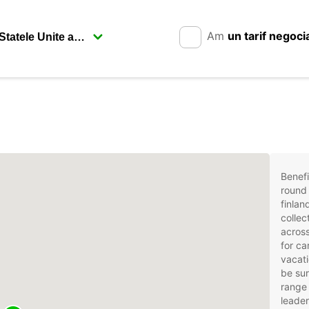
Am
un tarif negoci
Benefi
round 
finlan
collec
across
for ca
vacati
be sur
range 
leader