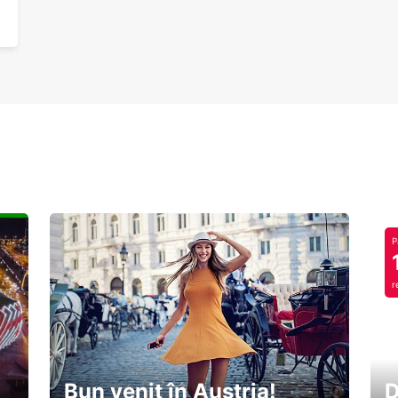
P
r
Bun venit în Austria!
D