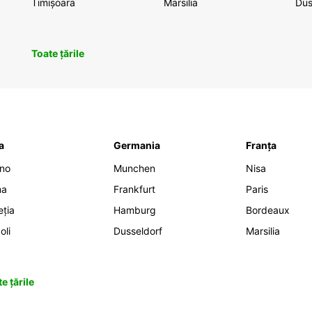
Timișoara
Marsilia
Dus
Toate țările
ia
Germania
Franța
ano
Munchen
Nisa
ma
Frankfurt
Paris
eția
Hamburg
Bordeaux
oli
Dusseldorf
Marsilia
e țările