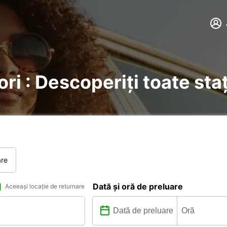
ori : Descoperiți toate sta
are
Dată și oră de preluare
Aceeași locație de returnare