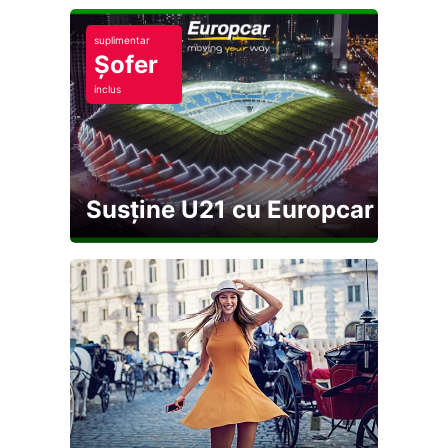
suplimentar
Șofer
inclus
Susține U21 cu Europcar