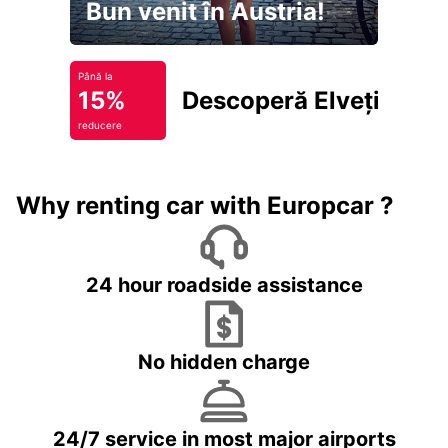
Bun venit în Austria!
Până la
15%
Descoperă Elveția
reducere
Why renting car with Europcar ?
24 hour roadside assistance
No hidden charge
24/7 service in most major airports