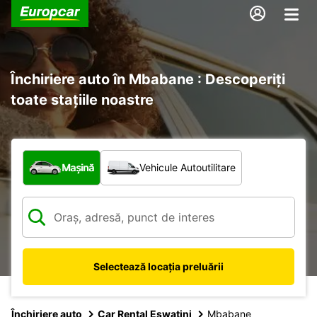
Închiriere auto în Mbabane : Descoperiți
toate stațiile noastre
Ce tip de vehicul?
Mașină
Vehicule Autoutilitare
Selectează locația preluării
Închiriere auto
Car Rental Eswatini
Mbabane