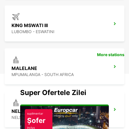
KING MSWATI III
LUBOMBO - ESWATINI
More stations
MALELANE
MPUMALANGA - SOUTH AFRICA
Super Ofertele Zilei
NELSPRUIT DOWNTOWN
suplimentar
NELSPRUIT - SOUTH AFRICA
Șofer
inclus