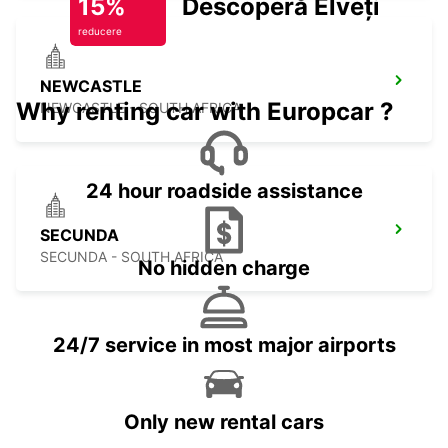
15%
Descoperă Elveția
reducere
NEWCASTLE
Why renting car with Europcar ?
NEWCASTLE - SOUTH AFRICA
24 hour roadside assistance
SECUNDA
SECUNDA - SOUTH AFRICA
No hidden charge
24/7 service in most major airports
Only new rental cars