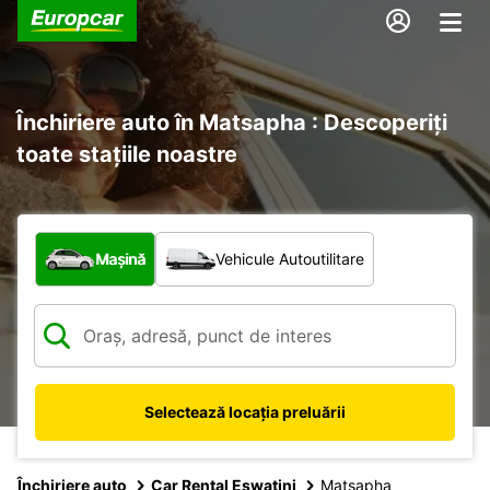
Închiriere auto în Matsapha : Descoperiți
toate stațiile noastre
Ce tip de vehicul?
Mașină
Vehicule Autoutilitare
Selectează locația preluării
Închiriere auto
Car Rental Eswatini
Matsapha