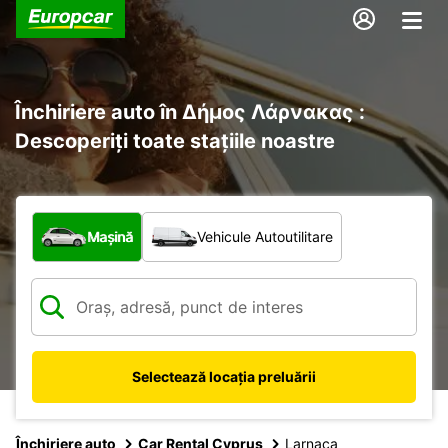
Închiriere auto în Δήμος Λάρνακας :
Descoperiți toate stațiile noastre
Ce tip de vehicul?
Mașină
Vehicule Autoutilitare
Selectează locația preluării
Închiriere auto
Car Rental Cyprus
Larnaca