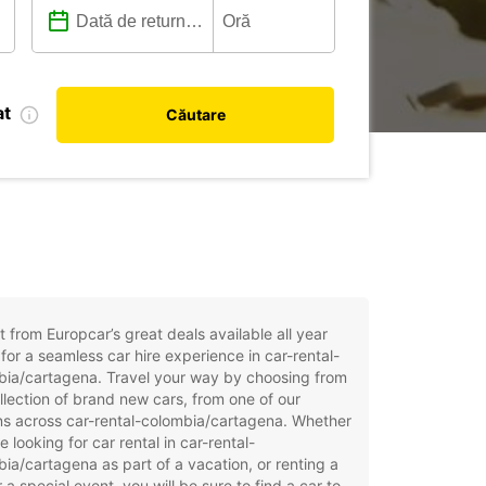
at
Căutare
t from Europcar’s great deals available all year
for a seamless car hire experience in car-rental-
bia/cartagena. Travel your way by choosing from
llection of brand new cars, from one of our
ns across car-rental-colombia/cartagena. Whether
e looking for car rental in car-rental-
ia/cartagena as part of a vacation, or renting a
r a special event, you will be sure to find a car to