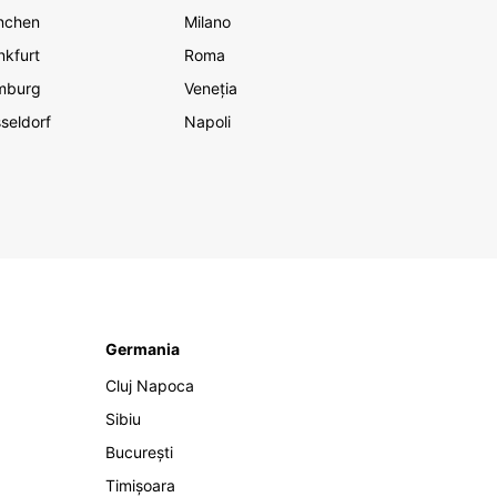
nchen
Milano
nkfurt
Roma
mburg
Veneția
seldorf
Napoli
Germania
Cluj Napoca
Sibiu
București
Timișoara