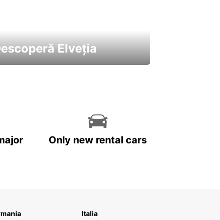
escoperă Elveția
 cele mai atractive mașini ale
astre
major
Only new rental cars
rmania
Italia