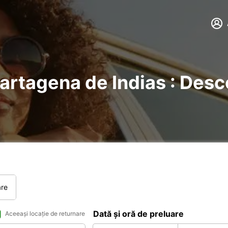
Cartagena de Indias : Desc
are
Dată și oră de preluare
Aceeași locație de returnare