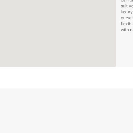
suit 
luxury
oursel
flexib
with n