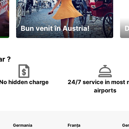
Bun venit în Austria!
D
În
Descoperiți natura și cultura
no
ar ?
No hidden charge
24/7 service in most 
airports
Germania
Franța
Ge