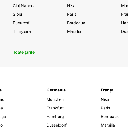
Cluj Napoca
Nisa
Mu
Sibiu
Paris
Fra
București
Bordeaux
Ha
Timișoara
Marsilia
Dus
Toate țările
ia
Germania
Franța
ano
Munchen
Nisa
ma
Frankfurt
Paris
eția
Hamburg
Bordeaux
oli
Dusseldorf
Marsilia