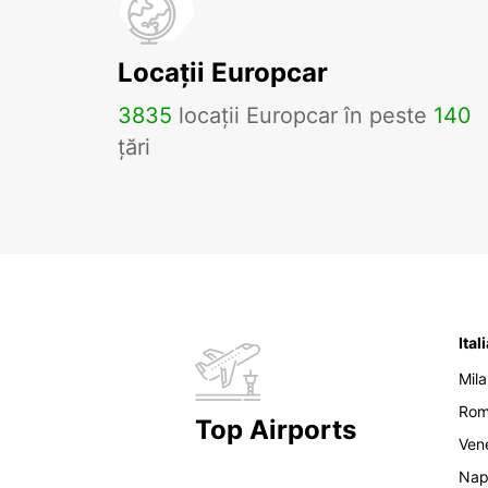
Locații Europcar
3835
locații Europcar în peste
140
țări
Ital
Mil
Ro
Top Airports
Ven
Nap