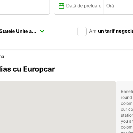
Am
un tarif negoci
na
dias cu Europcar
Benefi
round 
colom
our co
statio
you ar
colomb
car fo