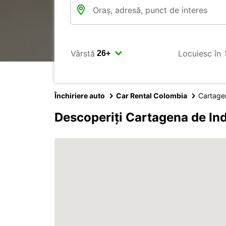
Vârstă
Locuiesc în
Închiriere auto
Car Rental Colombia
Cartage
Descoperiți Cartagena de In