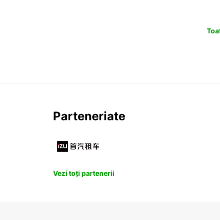
Toat
Parteneriate
Vezi toți partenerii