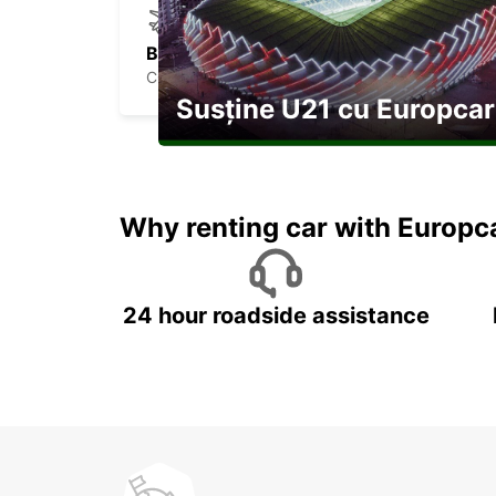
BOGOTA AIRPORT
COLOMBIA - COLOMBIA
Susține U21 cu Europcar
Explorați Georgia pe durata U21
Why renting car with Europc
24 hour roadside assistance