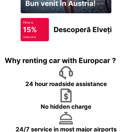
Bun venit în Austria!
Până la
15%
Descoperă Elveția
reducere
Why renting car with Europcar ?
24 hour roadside assistance
No hidden charge
24/7 service in most major airports