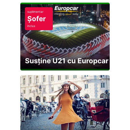
suplimentar
Șofer
inclus
Susține U21 cu Europcar