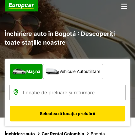
Închiriere auto în Bogotá : Descoperiți
toate stațiile noastre
Ce tip de vehicul?
Mașină
Vehicule Autoutilitare
Selectează locația preluării
Închiriere auto
Car Rental Colombia
Bogota