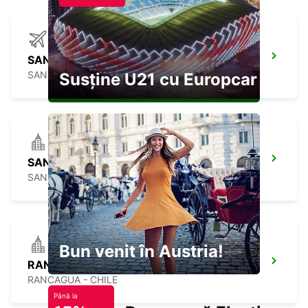
SANTIAGO AIRPORT
SANTIAGO - CHILE
Susține U21 cu Europcar
SANTIAGO BRANCH LA DEHESA
SANTIAGO - CHILE
Bun venit în Austria!
RANCAGUA BRANCH
RANCAGUA - CHILE
Până la