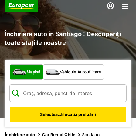
Închiriere auto în Santiago : Descoperiți
toate stațiile noastre
Ce tip de vehicul?
Mașină
Vehicule Autoutilitare
Selectează locația preluării
Închiriere auto
Car Rental Chile
Santiago