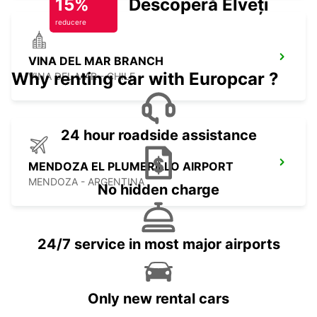
15%
Descoperă Elveția
reducere
VINA DEL MAR BRANCH
Why renting car with Europcar ?
VINA DEL MAR - CHILE
24 hour roadside assistance
MENDOZA EL PLUMERILLO AIRPORT
MENDOZA - ARGENTINA
No hidden charge
24/7 service in most major airports
Only new rental cars