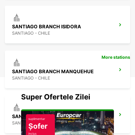
SANTIAGO BRANCH ISIDORA
SANTIAGO - CHILE
More stations
SANTIAGO BRANCH MANQUEHUE
SANTIAGO - CHILE
Super Ofertele Zilei
SANTIAGO BRANCH HUECHURABA
suplimentar
SANTIAGO - CHILE
Șofer
inclus