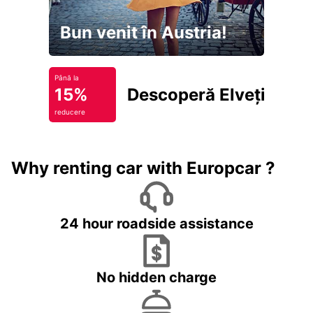
Bun venit în Austria!
Până la
15%
Descoperă Elveția
reducere
Why renting car with Europcar ?
24 hour roadside assistance
No hidden charge