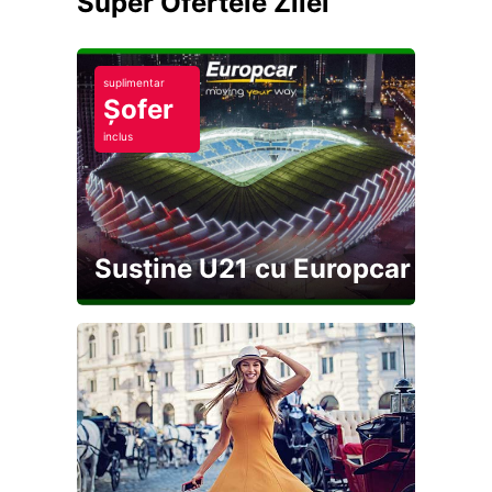
Super Ofertele Zilei
suplimentar
Șofer
inclus
Susține U21 cu Europcar