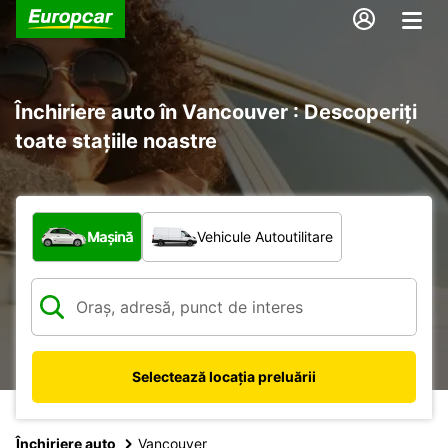
Închiriere auto în Vancouver : Descoperiți
toate stațiile noastre
Ce tip de vehicul?
Mașină
Vehicule Autoutilitare
Selectează locația preluării
Închiriere auto
Vancouver