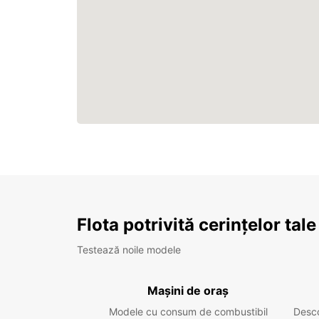
Flota potrivită cerințelor tale
Testează noile modele
Mașini de oraș
Modele cu consum de combustibil
Desc