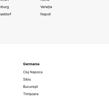
mburg
Veneția
seldorf
Napoli
Germania
Cluj Napoca
Sibiu
București
Timișoara