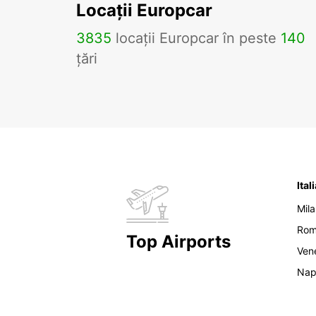
Locații Europcar
3835
locații Europcar în peste
140
țări
Ital
Mil
Ro
Top Airports
Ven
Nap