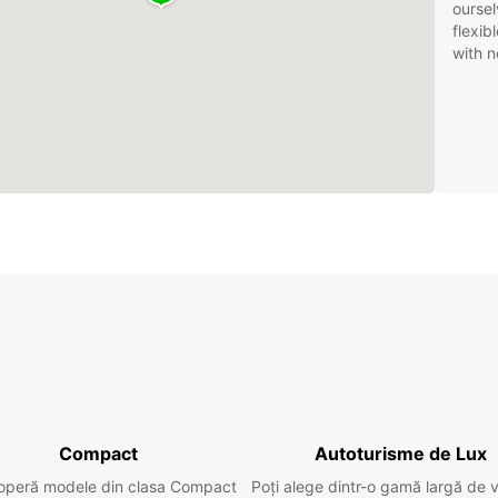
oursel
flexib
with n
Compact
Autoturisme de Lux
operă modele din clasa Compact
Poți alege dintr-o gamă largă de 