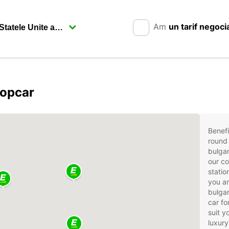
Am
un tarif negoci
ropcar
Benefi
round 
bulgar
our co
statio
you ar
bulgar
car fo
suit 
luxury