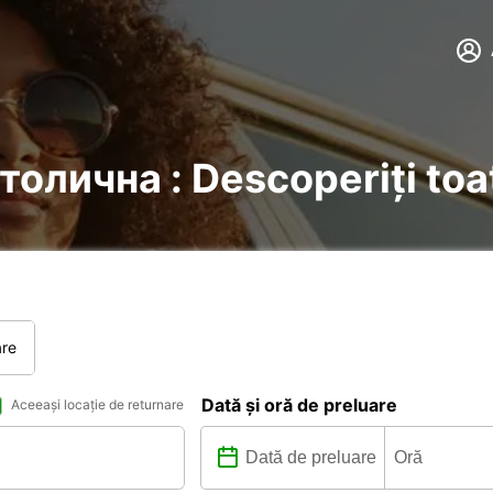
Столична : Descoperiți toat
are
Dată și oră de preluare
Aceeași locație de returnare