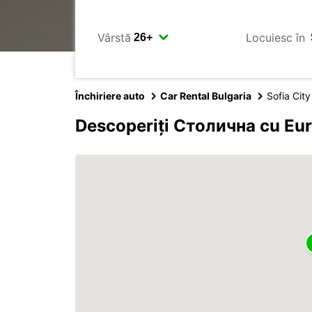
Vârstă
Locuiesc în
Închiriere auto
Car Rental Bulgaria
Sofia City
Descoperiți Столична cu Eu