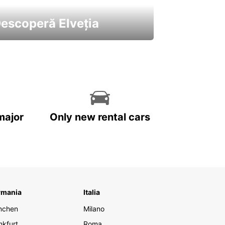
escoperă Elveția
 cele mai atractive mașini ale
astre
major
Only new rental cars
rmania
Italia
nchen
Milano
nkfurt
Roma