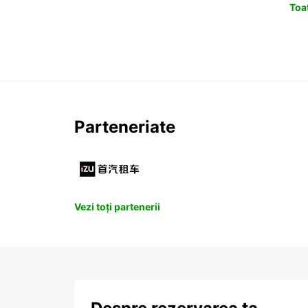
Toat
Parteneriate
Vezi toți partenerii