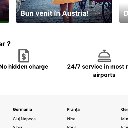
Bun venit în Austria!
D
În
Descoperiți natura și cultura
no
ar ?
No hidden charge
24/7 service in most 
airports
Germania
Franța
Ge
Cluj Napoca
Nisa
Mu
Sibiu
Paris
Fra