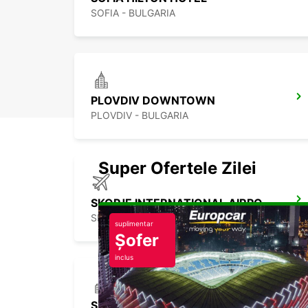
SOFIA - BULGARIA
PLOVDIV DOWNTOWN
PLOVDIV - BULGARIA
Super Ofertele Zilei
SKOPJE INTERNATIONAL AIRPORT
SKOPJE - MACEDONIA
suplimentar
Șofer
inclus
SKOPJE HOTEL TCC GRAND PLAZA