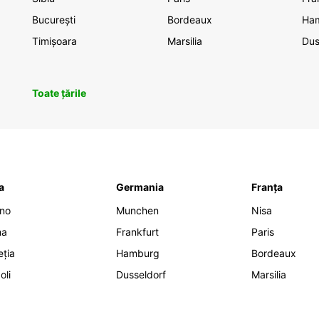
București
Bordeaux
Ha
Timișoara
Marsilia
Dus
Toate țările
ia
Germania
Franța
ano
Munchen
Nisa
ma
Frankfurt
Paris
eția
Hamburg
Bordeaux
oli
Dusseldorf
Marsilia