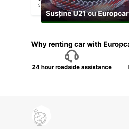
SKOPJE - MACEDONIA
Susține U21 cu Europcar
Explorați Georgia pe durata U21
Why renting car with Europc
24 hour roadside assistance