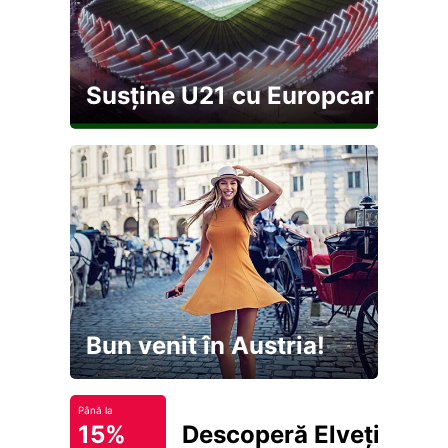
Susține U21 cu Europcar
Bun venit în Austria!
Până la
15%
Descoperă Elveția