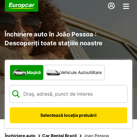
Închiriere auto în João Pessoa :
Descoperiți toate stațiile noastre
Ce tip de vehicul?
Mașină
Vehicule Autoutilitare
Selectează locația preluării
Închiriere auto
Car Rental Brazil
Joao Pessoa