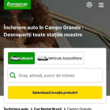
Închiriere auto în Campo Grande :
Descoperiți toate stațiile noastre
Ce tip de vehicul?
Mașină
Vehicule Autoutilitare
Selectează locația preluării
Închiriere auto
Car Rental Brazil
Campo Grande