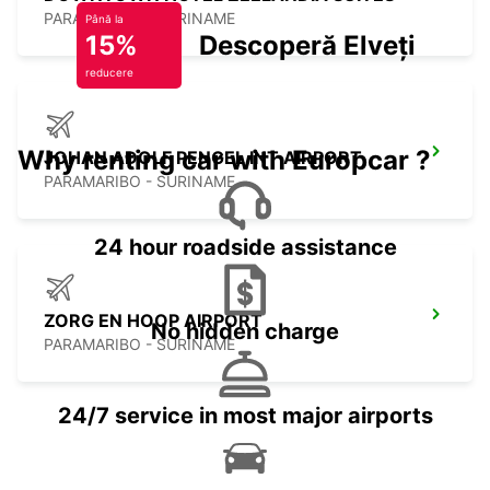
PARAMARIBO - SURINAME
Până la
15%
Descoperă Elveția
reducere
Why renting car with Europcar ?
JOHAN ADOLF PENGEL INT AIRPORT
PARAMARIBO - SURINAME
24 hour roadside assistance
ZORG EN HOOP AIRPORT
No hidden charge
PARAMARIBO - SURINAME
24/7 service in most major airports