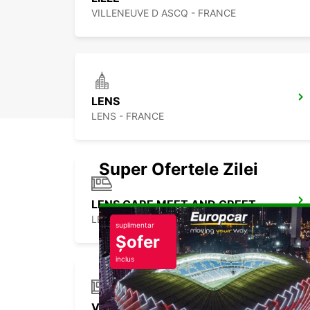
VILLENEUVE D ASCQ - FRANCE
LENS
LENS - FRANCE
Super Ofertele Zilei
LENS GARE MEET AND GREET
LENS - FRANCE
suplimentar
Șofer
inclus
VALENCIENNES GARE MEET AND GREET