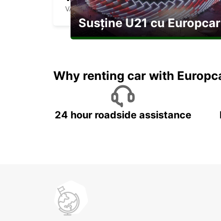
VALENCIENNES - FRANCE
Susține U21 cu Europcar
Explorați Georgia pe durata U21
Why renting car with Europc
24 hour roadside assistance