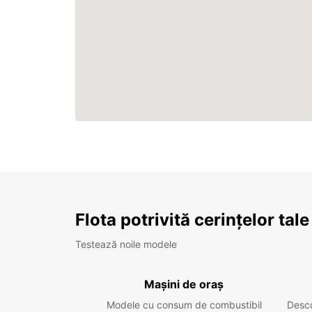
Flota potrivită cerințelor tale
Testează noile modele
Mașini de oraș
Modele cu consum de combustibil
Desc