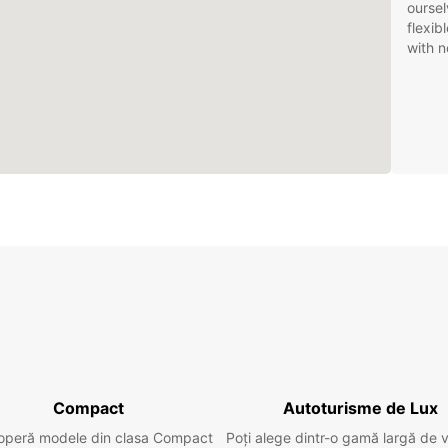
oursel
flexib
with n
Compact
Autoturisme de Lux
operă modele din clasa Compact
Poți alege dintr-o gamă largă de 