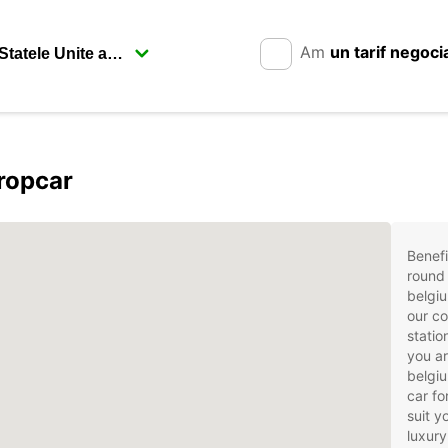
Am
un tarif negoci
ropcar
Benefi
round 
belgi
our co
statio
you ar
belgiu
car fo
suit 
luxury