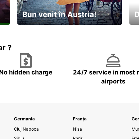
Bun venit în Austria!
D
În
Descoperiți natura și cultura
no
ar ?
No hidden charge
24/7 service in most 
airports
Germania
Franța
Ge
Cluj Napoca
Nisa
Mu
Sibiu
Paris
Fra