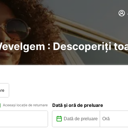
Wevelgem : Descoperiți toa
are
Dată și oră de preluare
Aceeași locație de returnare