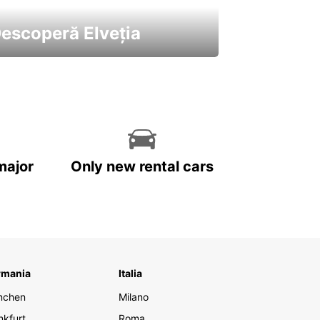
escoperă Elveția
 cele mai atractive mașini ale
astre
major
Only new rental cars
rmania
Italia
nchen
Milano
nkfurt
Roma