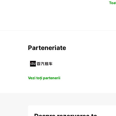
Toat
Parteneriate
Vezi toți partenerii