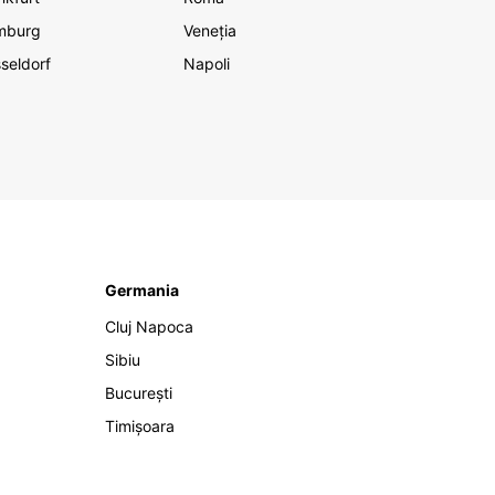
mburg
Veneția
seldorf
Napoli
Germania
Cluj Napoca
Sibiu
București
Timișoara