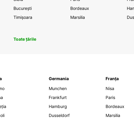
București
Bordeaux
Ha
Timișoara
Marsilia
Dus
Toate țările
ia
Germania
Franța
ano
Munchen
Nisa
ma
Frankfurt
Paris
eția
Hamburg
Bordeaux
oli
Dusseldorf
Marsilia