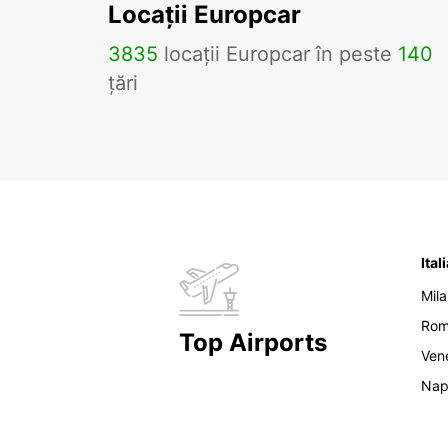
Locații Europcar
3835
locații Europcar în peste
140
țări
Ital
Mil
Ro
Top Airports
Ven
Nap