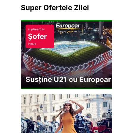
Super Ofertele Zilei
suplimentar
Șofer
inclus
Susține U21 cu Europcar