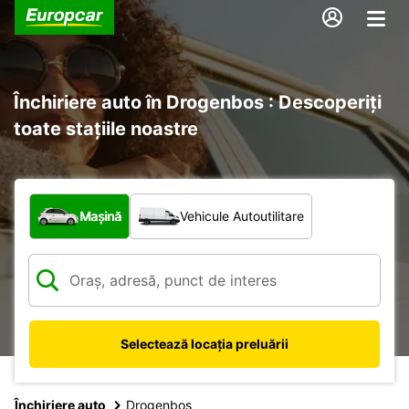
Închiriere auto în Drogenbos : Descoperiți
toate stațiile noastre
Ce tip de vehicul?
Mașină
Vehicule Autoutilitare
Selectează locația preluării
Închiriere auto
Drogenbos