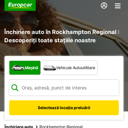
Închiriere auto în Rockhampton Regional :
Descoperiți toate stațiile noastre
Ce tip de vehicul?
Mașină
Vehicule Autoutilitare
Selectează locația preluării
Închiriere auto
Rockhampton Regional