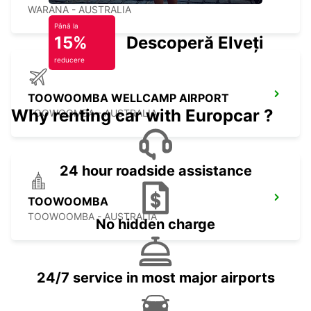
WARANA - AUSTRALIA
Până la
15%
Descoperă Elveția
reducere
TOOWOOMBA WELLCAMP AIRPORT
Why renting car with Europcar ?
TOOWOOMBA - AUSTRALIA
24 hour roadside assistance
TOOWOOMBA
TOOWOOMBA - AUSTRALIA
No hidden charge
24/7 service in most major airports