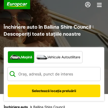
Închiriere auto în Ballina Shire Council :
Descoperiți toate stațiile noastre
Ce tip de vehicul?
Mașină
Vehicule Autoutilitare
Selectează locația preluării
Închiriere auto
Ballina Shire Council