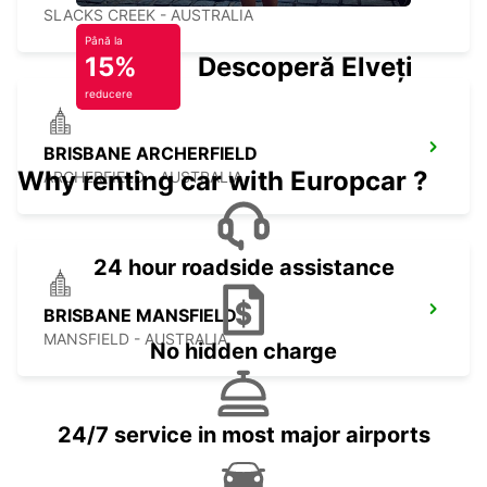
SLACKS CREEK - AUSTRALIA
Până la
15%
Descoperă Elveția
reducere
BRISBANE ARCHERFIELD
Why renting car with Europcar ?
ARCHERFIELD - AUSTRALIA
24 hour roadside assistance
BRISBANE MANSFIELD
MANSFIELD - AUSTRALIA
No hidden charge
24/7 service in most major airports