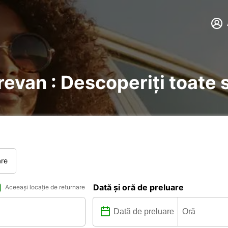
Erevan : Descoperiți toate 
are
Dată și oră de preluare
Aceeași locație de returnare