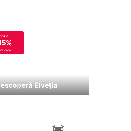
ână la
15%
educere
escoperă Elveția
 cele mai atractive mașini ale
astre