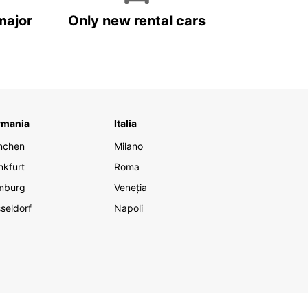
major
Only new rental cars
rmania
Italia
nchen
Milano
nkfurt
Roma
mburg
Veneția
seldorf
Napoli