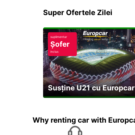
Super Ofertele Zilei
suplimentar
Șofer
inclus
Susține U21 cu Europcar
Explorați Georgia pe durata U21
Why renting car with Europc