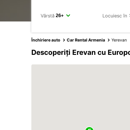
Vârstă
Locuiesc în
Închiriere auto
Car Rental Armenia
Yerevan
Descoperiți Erevan cu Europ