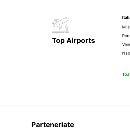
Ital
Mil
Ro
Top Airports
Ven
Nap
Toat
Parteneriate