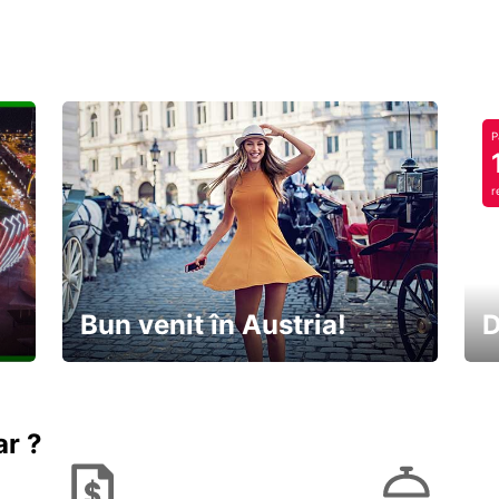
P
r
Bun venit în Austria!
D
În
Descoperiți natura și cultura
no
ar ?