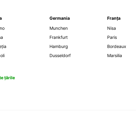
ia
Germania
Franța
ano
Munchen
Nisa
ma
Frankfurt
Paris
eția
Hamburg
Bordeaux
oli
Dusseldorf
Marsilia
e țările