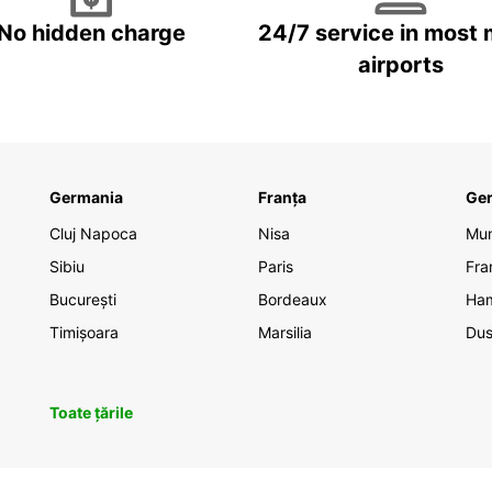
No hidden charge
24/7 service in most 
airports
Germania
Franța
Ge
Cluj Napoca
Nisa
Mu
Sibiu
Paris
Fra
București
Bordeaux
Ha
Timișoara
Marsilia
Dus
Toate țările