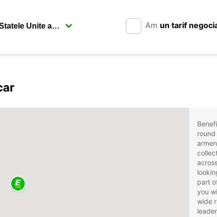
Am
un tarif negoci
car
Benefi
round 
armeni
collec
across
lookin
part o
you wi
wide r
leader