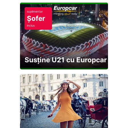
suplimentar
Șofer
inclus
Susține U21 cu Europcar