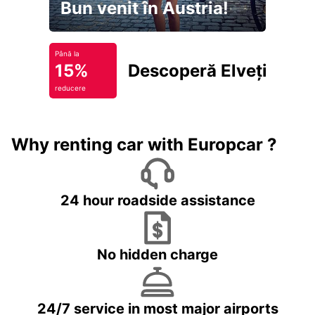
Bun venit în Austria!
Până la
15%
Descoperă Elveția
reducere
Why renting car with Europcar ?
24 hour roadside assistance
No hidden charge
24/7 service in most major airports