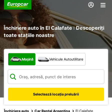
Închiriere auto în El Calafate : Descoperiți
toate stațiile noastre
Ce tip de vehicul?
Mașină
Vehicule Autoutilitare
Selectează locația preluării
Închiriere auto
Car Rental Argentina
El Calafate