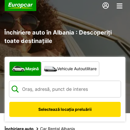
Închiriere auto în Albania : Descoperiți
toate destinațiile
Ce tip de vehicul?
Mașină
Vehicule Autoutilitare
Selectează locația preluării
Închiriere auto
Car Rental Albania