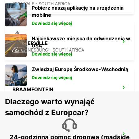
EDENVALE - SOUTH AFRICA
Pobierz naszą aplikację na urządzenia
mobilne
Dowiedz się więcej
Najciekawsze miejsca do odwiedzenia w
KRAMERVILLE
USA
JOHANNESBURG - SOUTH AFRICA
Dowiedz się więcej
Zwiedzaj Europę Środkowo-Wschodnią
Dowiedz się więcej
BRAAMFONTEIN
BRAAMFONTEIN - SOUTH AFRICA
Dlaczego warto wynająć
samochód z Europcar?
MIDRAND
24-godzinna pomoc drogowa (roadside