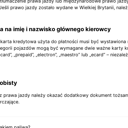
e tłumaczenie prawa jazdy lub międzynarodowe prawo jazdy
li prawo jazdy zostało wydane w Wielkiej Brytanii, nale
 na imię i nazwisko głównego kierowcy
 karta kredytowa użyta do płatności musi być wystawiona
tegorii pojazdów mogą być wymagane dwie ważne karty kr
rd”, „prepaid”, „electron”, „maestro” lub „ecard” – niezależ
obisty
prawa jazdy należy okazać dodatkowy dokument tożsamoś
rczające.
akiem paliwa?