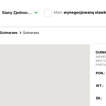
Mam
wynegocjowaną staw
Guimaraes
Guimaraes
GUIM
AVENID
4810 5
PORTU
PON.:
WT.:
ŚR.: