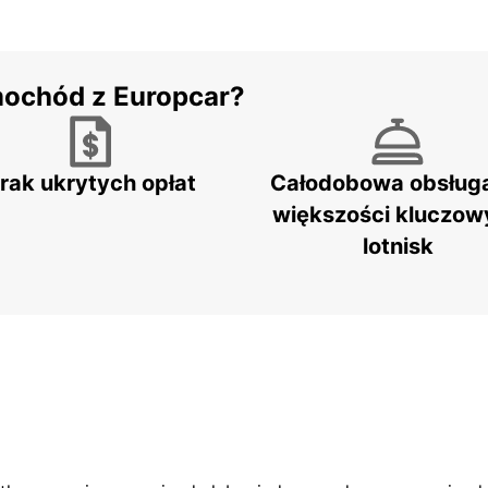
mochód z Europcar?
rak ukrytych opłat
Całodobowa obsług
większości kluczow
lotnisk