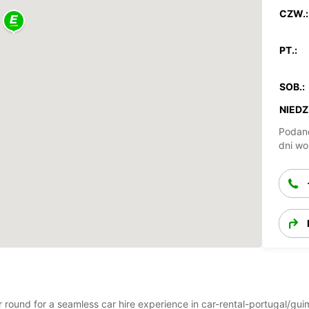
CZW.:
PT.:
SOB.:
NIEDZ.
Podane
dni wo
ear round for a seamless car hire experience in car-rental-portugal/