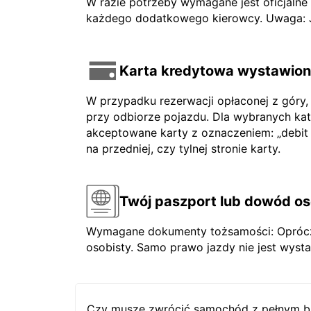
W razie potrzeby wymagane jest oficjaln
każdego dodatkowego kierowcy. Uwaga: Jeś
Karta kredytowa wystawiona
W przypadku rezerwacji opłaconej z góry,
przy odbiorze pojazdu. Dla wybranych ka
akceptowane karty z oznaczeniem: „debit ca
na przedniej, czy tylnej stronie karty.
Twój paszport lub dowód os
Wymagane dokumenty tożsamości: Oprócz 
osobisty. Samo prawo jazdy nie jest wysta
Czy muszę zwrócić samochód z pełnym b