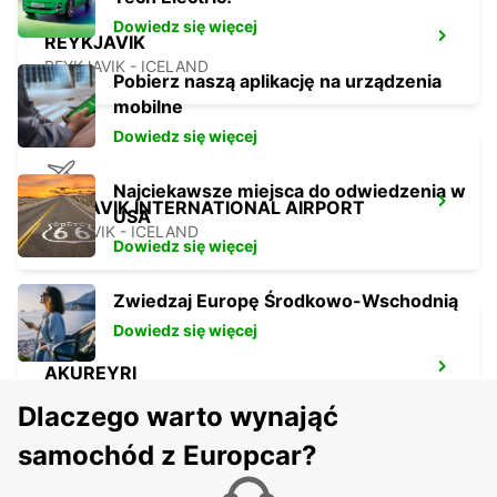
Dowiedz się więcej
REYKJAVIK
REYKJAVIK - ICELAND
Pobierz naszą aplikację na urządzenia
mobilne
Dowiedz się więcej
Najciekawsze miejsca do odwiedzenia w
KEFLAVIK INTERNATIONAL AIRPORT
USA
KEFLAVIK - ICELAND
Dowiedz się więcej
Zwiedzaj Europę Środkowo-Wschodnią
Dowiedz się więcej
AKUREYRI
AKUREYRI - ICELAND
Dlaczego warto wynająć
samochód z Europcar?