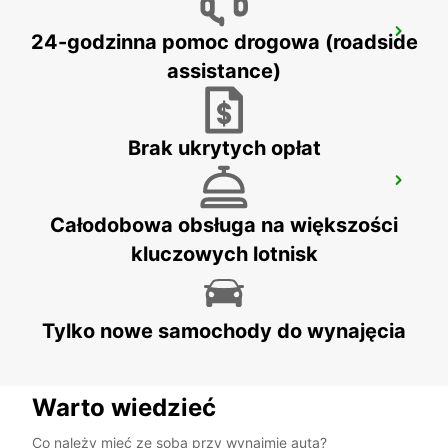
AKUREYRI HARBOUR
24-godzinna pomoc drogowa (roadside
AKUREYRI - ICELAND
assistance)
Brak ukrytych opłat
AKUREYRI AIRPORT
AKUREYRI - ICELAND
Całodobowa obsługa na większości
kluczowych lotnisk
Tylko nowe samochody do wynajęcia
Warto wiedzieć
Co należy mieć ze sobą przy wynajmie auta?