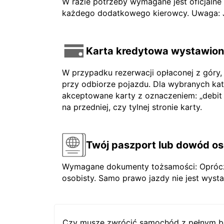
W razie potrzeby wymagane jest oficjaln
każdego dodatkowego kierowcy. Uwaga: Jeś
Karta kredytowa wystawiona
W przypadku rezerwacji opłaconej z góry,
przy odbiorze pojazdu. Dla wybranych ka
akceptowane karty z oznaczeniem: „debit ca
na przedniej, czy tylnej stronie karty.
Twój paszport lub dowód os
Wymagane dokumenty tożsamości: Oprócz 
osobisty. Samo prawo jazdy nie jest wysta
Czy muszę zwrócić samochód z pełnym b