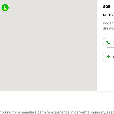
SOB.:
NIEDZ.
Podane
dni wo
ear round for a seamless car hire experience in car-rental-hungary/s