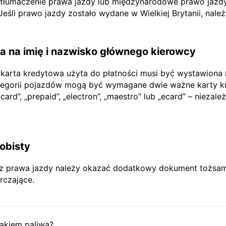
e tłumaczenie prawa jazdy lub międzynarodowe prawo jazdy
li prawo jazdy zostało wydane w Wielkiej Brytanii, nale
 na imię i nazwisko głównego kierowcy
 karta kredytowa użyta do płatności musi być wystawiona
tegorii pojazdów mogą być wymagane dwie ważne karty kr
rd”, „prepaid”, „electron”, „maestro” lub „ecard” – niezależ
obisty
prawa jazdy należy okazać dodatkowy dokument tożsamoś
rczające.
akiem paliwa?