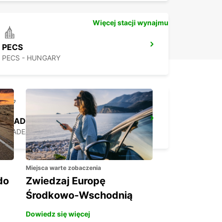
Więcej stacji wynajmu
PECS
PECS - HUNGARY
ORADEA AIRPORT MEET AND GREET
ORADEA - ROMANIA
Miejsca warte zobaczenia
do
Zwiedzaj Europę
Środkowo-Wschodnią
Dowiedz się więcej