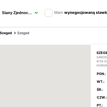
Mam
wynegocjowaną staw
Szeged
Szeged
SZEG
SAROSI 
6724 S
HUNGA
PON.:
WT.:
ŚR.:
CZW.:
PT.: