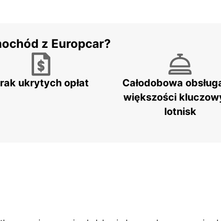
mochód z Europcar?
rak ukrytych opłat
Całodobowa obsług
większości kluczow
lotnisk