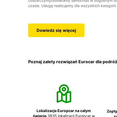
Dostarczymy/odbieramy samochód w dogodnym dla 
czasie. Usługę realizujemy dla wszystkich kategorii
Dowiedz się więcej
Poznaj zalety rozwiązań Eurocar dla podró
Lokalizacje Europcar na całym
Zopty
świecie
3835 lokalizacji Europcar w
z