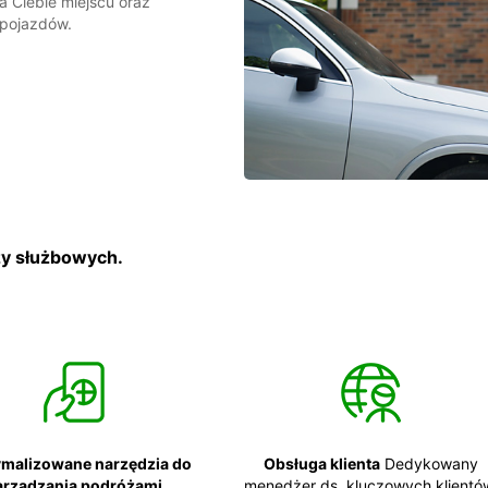
Ciebie miejscu oraz
 pojazdów.
ży służbowych.
malizowane narzędzia do
Obsługa klienta
Dedykowany
arządzania podróżami
menedżer ds. kluczowych klientó