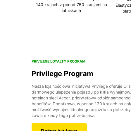
140 krajach z ponad 750 stacjami na
Elastyc
lotniskach
płat
PRIVILEGE LOYALTY PROGRAM
Privilege Program
Nasza lojalnościowa inicjatywa Privilege oferuje Ci
darmowego ulepszenia pojazdu po kilka wynajmów,
hotelach sieci Accor, priorytetowy odbiór samochod
benefitów. Dodatkowo, w ponad 130 krajach na ca
możliwość wynajmu idealnego pojazdu na potrzeby
zawsze kiedy tego potrzebujesz.
Dołącz już teraz