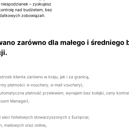
i niespodzianek – zyskujesz
kontrolę nad budżetem, bez
datkowych zobowiązań.
no zarówno dla małego i średniego bi
i.
zeb klienta zarówno w kraju, jak i za granicą,
my płatności: e-vouchery, e-mail vouchery),
utomatyczna płatność przelewem, wynajem bez kolejki, ceny kontra
count Manager),
h i sieci hotelowych stowarzyszonych z Europcar,
, mailowych oraz online
,