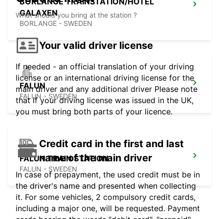
BORLANGE TRAINSTATION/HOTEL
GALAXEN
What should you bring at the station ?
BORLANGE - SWEDEN
Your valid driver license
If needed - an official translation of your driving
license or an international driving license for the
FALUN
main driver and any additional driver Please note
FALUN - SWEDEN
that if your driving license was issued in the UK,
you must bring both parts of your licence.
Credit card in the first and last
name of the main driver
FALUN TRAIN STATION
FALUN - SWEDEN
In case of prepayment, the used credit must be in
the driver's name and presented when collecting
it. For some vehicles, 2 compulsory credit cards,
including a major one, will be requested. Payment