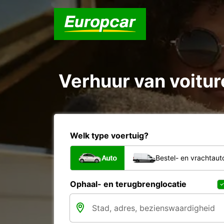
Verhuur van voiture
Welk type voertuig?
Auto
Bestel- en vrachtaut
Ophaal- en terugbrenglocatie