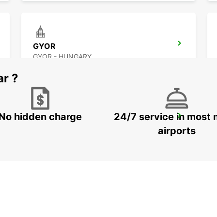
GYOR
GYOR - HUNGARY
ar ?
No hidden charge
24/7 service in most 
ZALAEGERSZEG
ZALAEGERSZEG - HUNGARY
airports