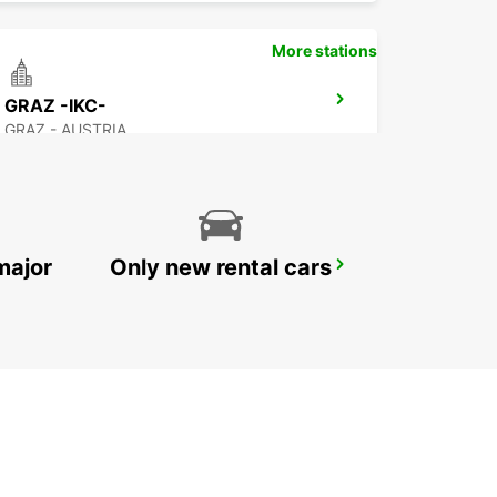
More stations
GRAZ -IKC-
GRAZ - AUSTRIA
major
Only new rental cars
LINZ -IKC-
LINZ-LEONDING - AUSTRIA