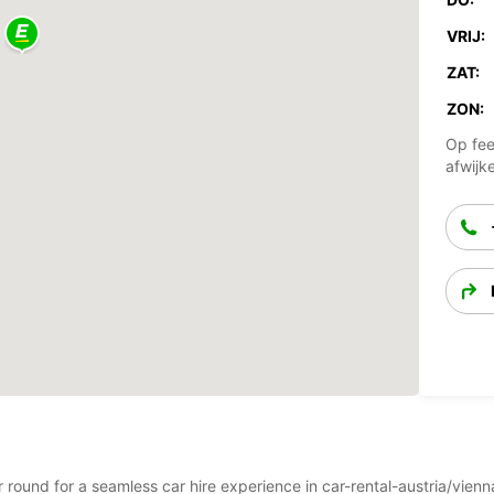
VRIJ:
ZAT:
ZON:
Op fee
afwijk
ar round for a seamless car hire experience in car-rental-austria/vie