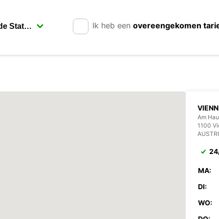
Ik heb een
overeengekomen tari
VIENN
Am Haup
1100 V
AUSTR
24
MA:
DI:
WO:
DO: