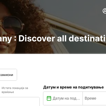
ny : Discover all destinat
камиони
Датум и време на подигнување
Истата локација за
враќање