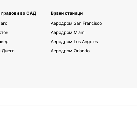
opcar
 градови во САД
Врвни станици
y is a country known for its picturesque
аго
Аеродром San Francisco
apes, historic landmarks, and vibrant cities. With
ar, you can explore everything that Germany has
стон
Аеродром Miami
er at your own pace. Take a road trip along the
нвер
Аеродром Los Angeles
 Romantic Road, visit the charming villages of
ack Forest, or discover the bustling streets of
 Диего
Аеродром Orlando
. Whatever your travel plans, Europcar is here to
your journey memorable.
k Your Rental Car Today
to hit the road in Germany? Book your rental car
Europcar today and enjoy a seamless experience
tart to finish. With easy online booking,
ient pick-up locations, and top-notch customer
e, Europcar is the smart choice for car rental in
y. Don't wait, book your vehicle now and
k on an unforgettable adventure in Germany!