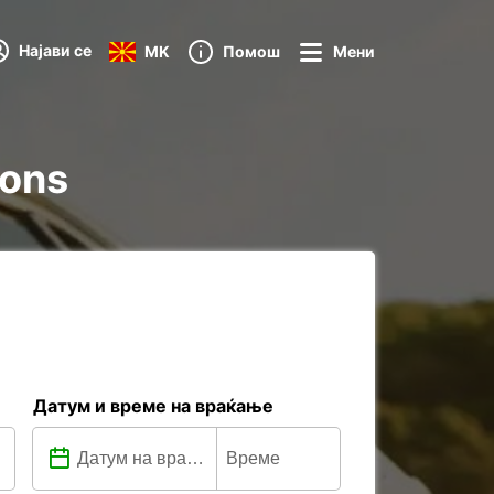
Најави се
MK
Помош
Мени
ions
Датум и време на враќање