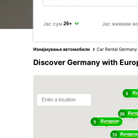
Јас сум
Јас живеам в
Изнајмување автомобили
Car Rental Germany
Discover Germany with Euro
5
26
5
70
69