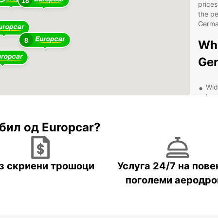
18
prices
the pe
Germa
8
Wh
Ge
Wid
lux
Con
maj
бил од Europcar?
Fle
lon
Com
з скриени трошоци
Услуга 24/7 на пове
cus
поголеми аеродр
24/
has
Exp