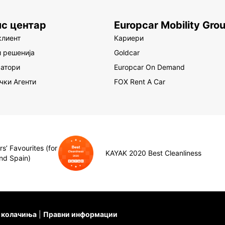
ис центар
Europcar Mobility Gro
клиент
Кариери
 решенија
Goldcar
атори
Europcar On Demand
чки Агенти
FOX Rent A Car
s’ Favourites (for
KAYAK 2020 Best Cleanliness
nd Spain)
а колачиња
Правни информации