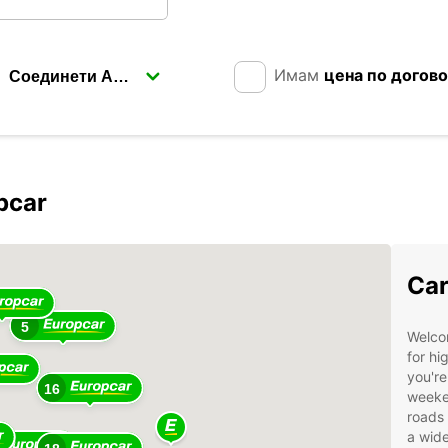
Имам
цена по догов
о
pcar
Car
5
Welco
for hi
you're
16
weeken
roads
a wide