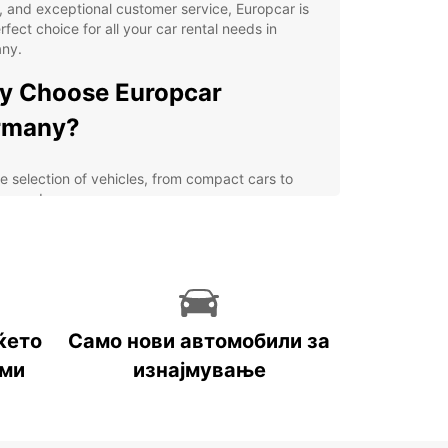
, and exceptional customer service, Europcar is
rfect choice for all your car rental needs in
ny.
y Choose Europcar
rmany?
e selection of vehicles, from compact cars to
ury sedans
venient locations across Germany, including
or airports and city centers
xible rental options, including short-term and
g-term rentals
petitive prices and special deals for loyal
ќето
Само нови автомобили за
tomers
оми
изнајмување
7 customer support and roadside assistance for a
sle-free experience
lore Germany with