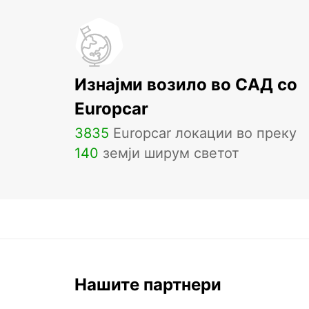
Изнајми возило во САД со
Europcar
3835
Europcar локации во преку
140
земји ширум светот
Нашите партнери