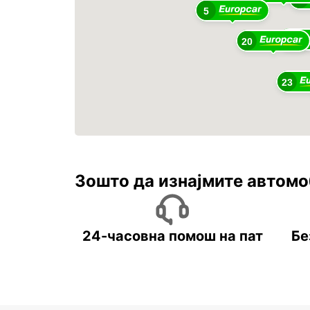
5
79
20
23
Зошто да изнајмите автомо
24-часовна помош на пат
Бе