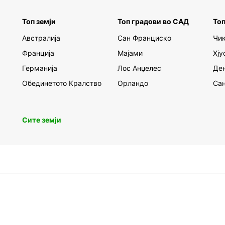
Eur
Топ земји
Топ градови во САД
Топ
German
Австралија
Сан Франциско
Чик
landsc
Europc
Франција
Мајами
Хју
to off
Германија
Лос Анџелес
Де
famous
the Bl
Обединетото Кралство
Орландо
Сан
Berlin
make 
Сите земји
Boo
Ready 
with 
from s
conven
servic
German
embar