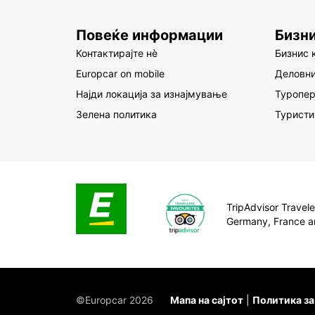
Повеќе информации
Бизн
Контактирајте нè
Бизнис 
Еuropcar on mobile
Деловни
Најди локација за изнајмување
Туропер
Зелена политика
Туристи
TripAdvisor Traveler
Germany, France a
©Europcar 2026
Мапа на сајтот
Политика з