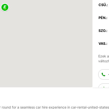
CSÜ.:
PÉN.:
SZO.:
VAS.:
Ezek a
változ
ar round for a seamless car hire experience in car-rental-united-state