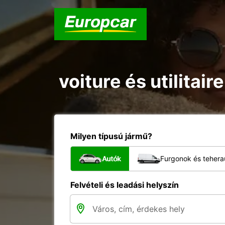
voiture és utilitair
Milyen típusú jármű?
Autók
Furgonok és tehera
Felvételi és leadási helyszín