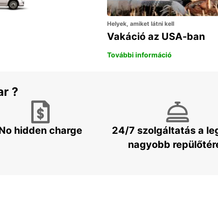
Helyek, amiket látni kell
Vakáció az USA-ban
További információ
ar ?
No hidden charge
24/7 szolgáltatás a l
nagyobb repülőtér