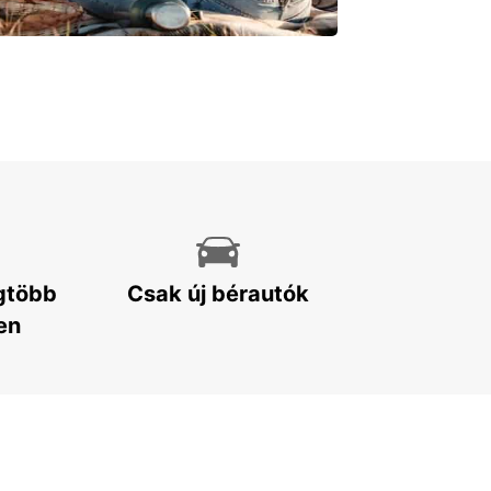
egtöbb
Csak új bérautók
en