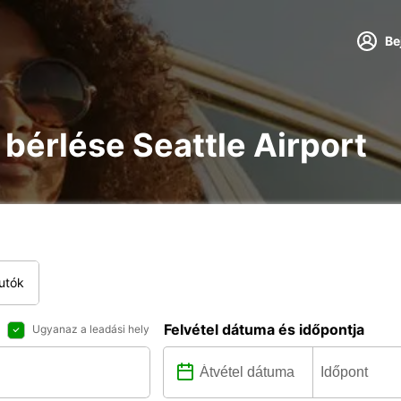
Be
e bérlése Seattle Airport
utók
Felvétel dátuma és időpontja
Ugyanaz a leadási hely