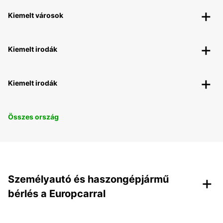
Kiemelt városok
Kiemelt irodák
Kiemelt irodák
Összes ország
+
Személyautó és haszongépjármű
bérlés a Europcarral