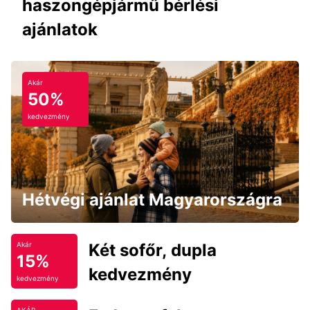
haszongépjármű bérlési
ajánlatok
Akár
50%
kedvezmény
Hétvégi ajánlat Magyarországra
Két sofőr, dupla
Akár
15%
kedvezmény
kedvezmény