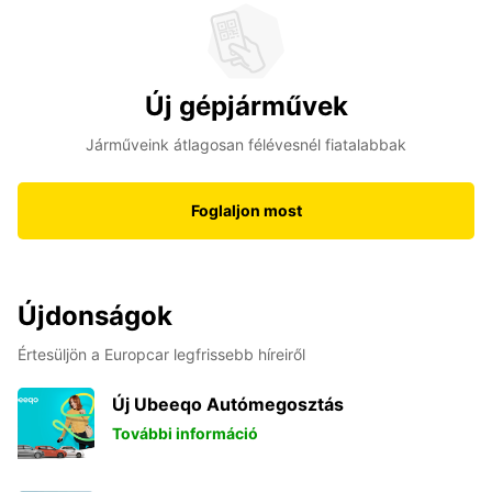
Új gépjárművek
Járműveink átlagosan félévesnél fiatalabbak
Foglaljon most
Újdonságok
Értesüljön a Europcar legfrissebb híreiről
Új Ubeeqo Autómegosztás
További információ