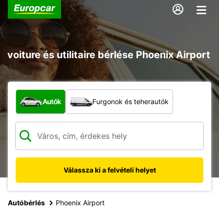
voiture és utilitaire bérlése Phoenix Airport
Milyen típusú jármű?
Autók
Furgonok és teherautók
Válassza ki a felvételi helyet
Autóbérlés
Phoenix Airport