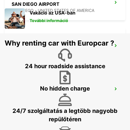
SAN DIEGO AIRPORT
SAN DIEGO - UNITED STATES OF AMERICA
Vakáció az USA-ban
További információ
Why renting car with Europcar ?
HERMOSILLO AIRPORT
HERMOSILLO - MEXICO
24 hour roadside assistance
No hidden charge
ONTARIO AIRPORT
ONTARIO - UNITED STATES OF AMERICA
24/7 szolgáltatás a legtöbb nagyobb
repülőtéren