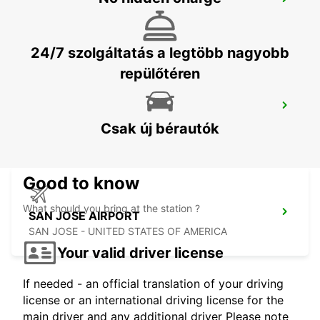
LAS VEGAS AIRPORT
LAS VEGAS - UNITED STATES OF AMERICA
24/7 szolgáltatás a legtöbb nagyobb
repülőtéren
PHOENIX AIRPORT
PHOENIX - UNITED STATES OF AMERICA
Csak új bérautók
Good to know
What should you bring at the station ?
SAN JOSE AIRPORT
SAN JOSE - UNITED STATES OF AMERICA
Your valid driver license
If needed - an official translation of your driving
license or an international driving license for the
main driver and any additional driver Please note