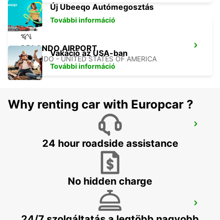
Új Ubeeqo Autómegosztás
További információ
ORLANDO AIRPORT
Vakáció az USA-ban
ORLANDO - UNITED STATES OF AMERICA
További információ
Why renting car with Europcar ?
CANCUN C MUJERES GRAND
PALLADIUM
24 hour roadside assistance
CANCUN - MEXICO
No hidden charge
CANCUN C MUJERES TRS CO
CANCUN - MEXICO
24/7 szolgáltatás a legtöbb nagyobb