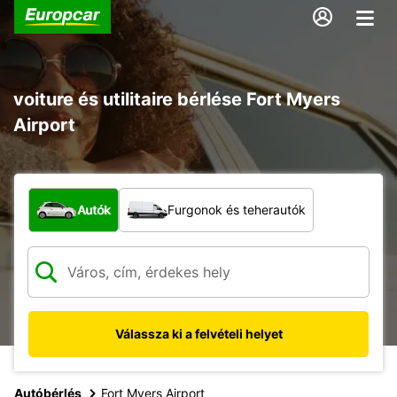
voiture és utilitaire bérlése Fort Myers
Airport
Milyen típusú jármű?
Autók
Furgonok és teherautók
Válassza ki a felvételi helyet
Autóbérlés
Fort Myers Airport