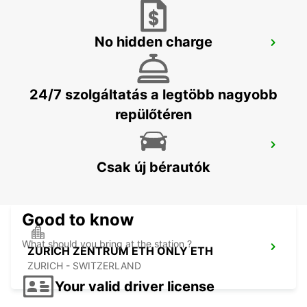
No hidden charge
ZÜRICH VÁROS JOSEFSTRASSE
ZURICH - SWITZERLAND
24/7 szolgáltatás a legtöbb nagyobb
repülőtéren
ZURICH SCHLIEREN AMAG
SCHLIEREN - SWITZERLAND
Csak új bérautók
Good to know
What should you bring at the station ?
ZURICH ZENTRUM ETH ONLY ETH
ZURICH - SWITZERLAND
Your valid driver license