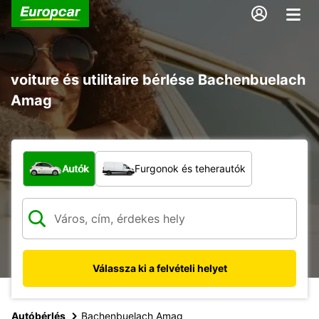
voiture és utilitaire bérlése Bachenbuelach
Amag
Milyen típusú jármű?
Autók
Furgonok és teherautók
Válassza ki a felvételi helyet
Autóbérlés
Bachenbuelach Amag