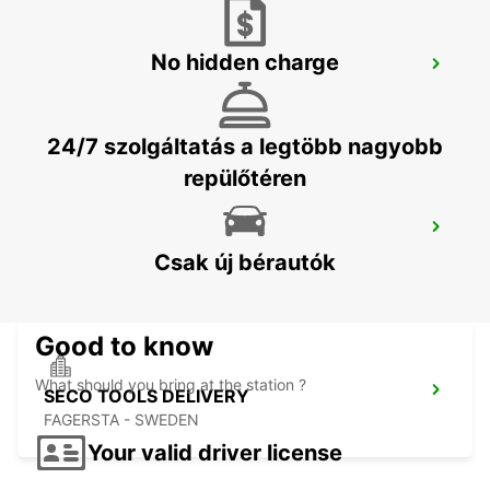
No hidden charge
KARLSTAD
KARLSTAD - SWEDEN
24/7 szolgáltatás a legtöbb nagyobb
repülőtéren
MARIESTAD
MARIESTAD - SWEDEN
Csak új bérautók
Good to know
What should you bring at the station ?
SECO TOOLS DELIVERY
FAGERSTA - SWEDEN
Your valid driver license