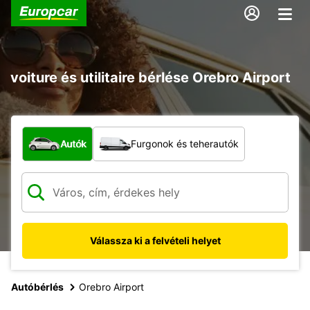
voiture és utilitaire bérlése Orebro Airport
Milyen típusú jármű?
Autók
Furgonok és teherautók
Válassza ki a felvételi helyet
Autóbérlés
Orebro Airport