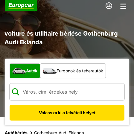
voiture és utilitaire bérlése Gothenburg
Audi Eklanda
Milyen típusú jármű?
Autók
Furgonok és teherautók
Válassza ki a felvételi helyet
Autóbérlés
Gothenburg Audi Eklanda