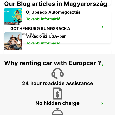
Our Blog articles in Magyarország
Új Ubeeqo Autómegosztás
További információ
GOTHENBURG KUNGSBACKA
KUNGSBACKA - SWEDEN
Vakáció az USA-ban
További információ
Why renting car with Europcar ?
GOTHENBURG LANDVETTER AIRPORT
GOTHENBURG - SWEDEN
24 hour roadside assistance
No hidden charge
STENUNGSUND
STORA HOGA - SWEDEN