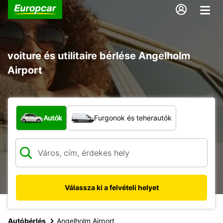
voiture és utilitaire bérlése Angelholm
Airport
Milyen típusú jármű?
Autók
Furgonok és teherautók
Válassza ki a felvételi helyet
Autóbérlés
Angelholm Airport