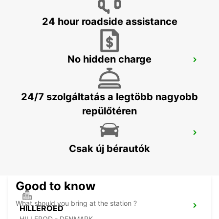
HALMSTAD - SWEDEN
24 hour roadside assistance
No hidden charge
HALMSTAD AIRPORT
HALMSTAD - SWEDEN
24/7 szolgáltatás a legtöbb nagyobb
repülőtéren
LANDSKRONA
LANDSKRONA - SWEDEN
Csak új bérautók
Good to know
What should you bring at the station ?
HILLEROED
HILLEROD - DENMARK