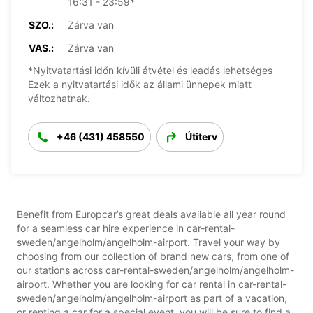
16:31 - 23:59*
SZO.:
Zárva van
VAS.:
Zárva van
*Nyitvatartási időn kívüli átvétel és leadás lehetséges
Ezek a nyitvatartási idők az állami ünnepek miatt
változhatnak.
+46 (431) 458550
Útiterv
Benefit from Europcar’s great deals available all year round
for a seamless car hire experience in car-rental-
sweden/angelholm/angelholm-airport. Travel your way by
choosing from our collection of brand new cars, from one of
our stations across car-rental-sweden/angelholm/angelholm-
airport. Whether you are looking for car rental in car-rental-
sweden/angelholm/angelholm-airport as part of a vacation,
or renting a car for a special event, you will be sure to find a