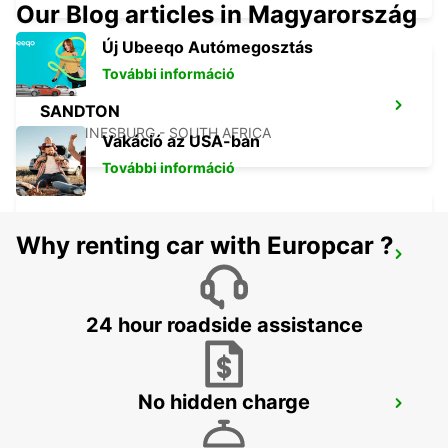
Our Blog articles in Magyarország
Új Ubeeqo Autómegosztás
További információ
SANDTON
JOHANNESBURG - SOUTH AFRICA
Vakáció az USA-ban
További információ
Why renting car with Europcar ?
MIDRAND
MIDRAND - SOUTH AFRICA
24 hour roadside assistance
No hidden charge
BRAAMFONTEIN
BRAAMFONTEIN - SOUTH AFRICA