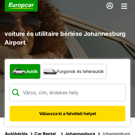
voiture és utilitaire bérlése Johannesburg
Airport
Milyen típusú jármű?
Autók
Furgonok és teherautók
Válassza ki a felvételi helyet
Autóbérlés
Car Rental
Johannesburg
Johannesburg