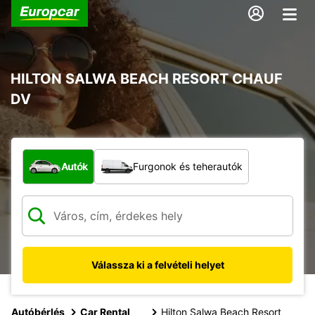
HILTON SALWA BEACH RESORT CHAUF
DV
Milyen típusú jármű?
Autók
Furgonok és teherautók
Válassza ki a felvételi helyet
Autóbérlés
Car Rental
Hilton Salwa Beach Resort