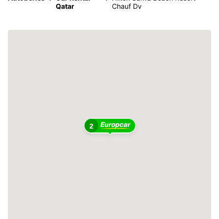
Qatar
Chauf Dv
2