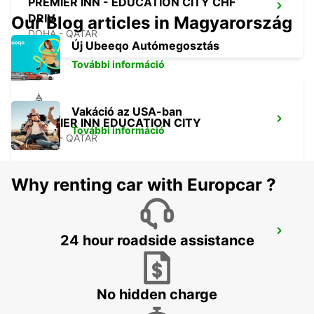
PREMIER INN - EDUCATION CITY CHF
DRIV
Our Blog articles in Magyarország
DOHA - QATAR
Új Ubeeqo Autómegosztás
További információ
Vakáció az USA-ban
PREMIER INN EDUCATION CITY
További információ
DOHA - QATAR
Why renting car with Europcar ?
DUSIT DOHA HOTEL WEST BAY CHAUF
24 hour roadside assistance
DRV
DOHA - QATAR
No hidden charge