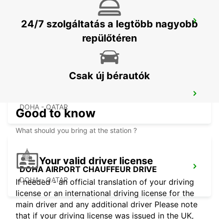
24/7 szolgáltatás a legtöbb nagyobb
DUSIT DOHA HOTEL WEST BAY
DOHA - QATAR
repülőtéren
Csak új bérautók
DOHA AIRPORT
DOHA - QATAR
Good to know
What should you bring at the station ?
Your valid driver license
DOHA AIRPORT CHAUFFEUR DRIVE
DOHA - QATAR
If needed - an official translation of your driving
license or an international driving license for the
main driver and any additional driver Please note
that if your driving license was issued in the UK,