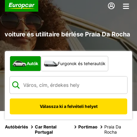
voiture és utilitaire bérlése Praia Da Rocha
Milyen típusú jármű?
Autók
Furgonok és teherautók
Válassza ki a felvételi helyet
Autóbérlés
Car Rental
Portimao
Praia Da
Portugal
Rocha