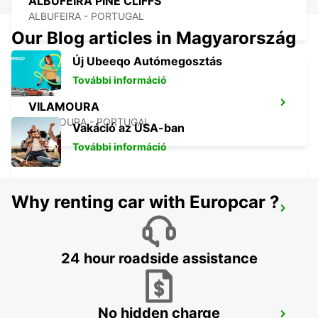
ALBUFEIRA PINE CLIFFS
ALBUFEIRA - PORTUGAL
Our Blog articles in Magyarország
Új Ubeeqo Autómegosztás
További információ
VILAMOURA
VILAMOURA - PORTUGAL
Vakáció az USA-ban
További információ
Why renting car with Europcar ?
FARO MONTENEGRO
FARO - PORTUGAL
24 hour roadside assistance
No hidden charge