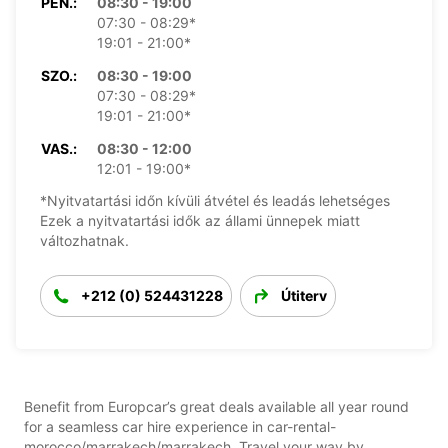
PÉN.:
08:30 - 19:00
07:30 - 08:29*
19:01 - 21:00*
SZO.:
08:30 - 19:00
07:30 - 08:29*
19:01 - 21:00*
VAS.:
08:30 - 12:00
12:01 - 19:00*
*Nyitvatartási időn kívüli átvétel és leadás lehetséges
Ezek a nyitvatartási idők az állami ünnepek miatt
változhatnak.
+212 (0) 524431228
Útiterv
Benefit from Europcar’s great deals available all year round
for a seamless car hire experience in car-rental-
morocco/marrakech/marrakech. Travel your way by