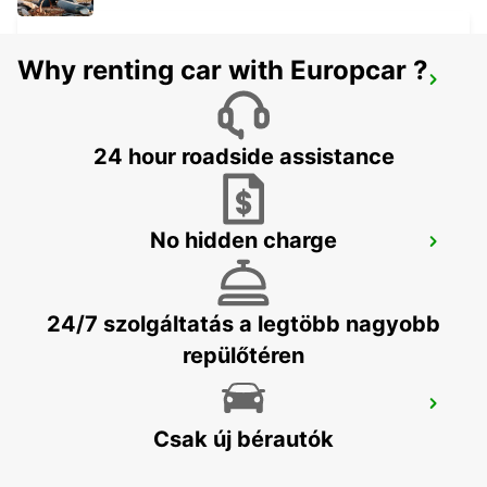
Why renting car with Europcar ?
ESSAOUIRA AIRPORT
ESSAOUIRA - MOROCCO
24 hour roadside assistance
No hidden charge
AGADIR REPÜLOTÉR
AGADIR - MOROCCO
24/7 szolgáltatás a legtöbb nagyobb
repülőtéren
CASABLANCA REPÜLOTÉR
CASABLANCA - MOROCCO
Csak új bérautók