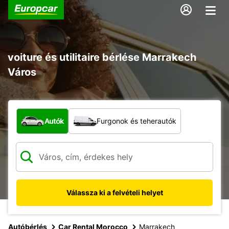
voiture és utilitaire bérlése Marrakech
Város
Milyen típusú jármű?
Autók
Furgonok és teherautók
Válassza ki a felvételi helyet
Autóbérlés
Car Rental Morocco
Marrakech