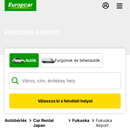
FUKUOKA AIRPORT
Milyen típusú jármű?
Autók
Furgonok és teherautók
Válassza ki a felvételi helyet
Autóbérlés
Car Rental
Fukuoka
Fukuoka
Japan
Airport