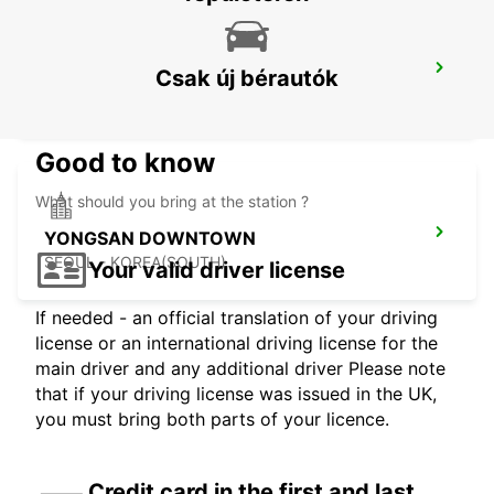
GANGNAM DOWNTOWN
Csak új bérautók
SEOUL - KOREA(SOUTH)
Good to know
What should you bring at the station ?
YONGSAN DOWNTOWN
SEOUL - KOREA(SOUTH)
Your valid driver license
If needed - an official translation of your driving
license or an international driving license for the
main driver and any additional driver Please note
that if your driving license was issued in the UK,
you must bring both parts of your licence.
Credit card in the first and last