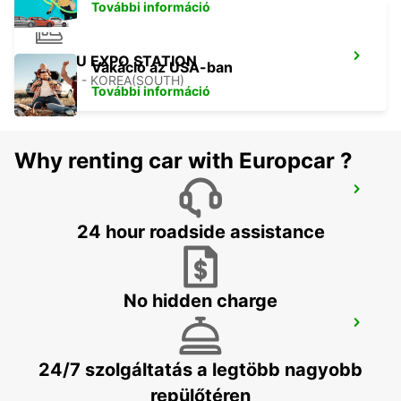
További információ
YEOSU EXPO STATION
Vakáció az USA-ban
YEOSU - KOREA(SOUTH)
További információ
Why renting car with Europcar ?
GWANGJU
GWANGJU - KOREA(SOUTH)
24 hour roadside assistance
No hidden charge
KANSAI INTERNATIONAL AIRPORT
IZUMISANO - JAPAN
24/7 szolgáltatás a legtöbb nagyobb
repülőtéren